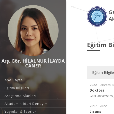
Ga
A
Eğitim Bi
Arş. Gör. HİLALNUR İLAYDA
CANER
Eğitim Bilgile
Ana Sayfa
2022 - Devam E
Eğitim Bilgileri
Doktora
Araştırma Alanları
Gazi Üniversitesi,
Akademik İdari Deneyim
2017 - 2022
Lisans
Yayınlar & Eserler