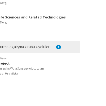
 Dergi
Life Sciences and Related Technologies
 Dergi
ştırma / Çalışma Grubu Üyelikleri
1
diyor
roject
.unizg.hr/WearSense/project_team
si, Hırvatistan