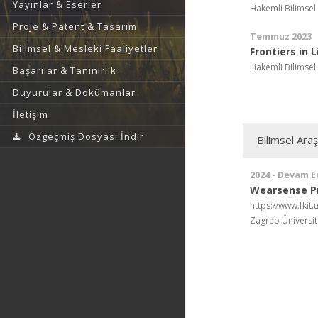
Yayınlar & Eserler
Hakemli Bilimsel
Proje & Patent & Tasarım
Temmuz 2023
Bilimsel & Mesleki Faaliyetler
Frontiers in 
Hakemli Bilimsel
Başarılar & Tanınırlık
Duyurular & Dokümanlar
İletişim
Özgeçmiş Dosyası İndir
Bilimsel Ara
2024 - Devam E
Wearsense P
https://www.fkit
Zagreb Üniversite