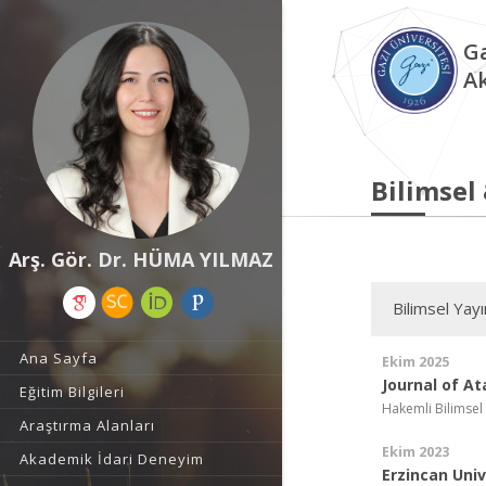
Ga
A
Bilimsel
Arş. Gör. Dr. HÜMA YILMAZ
Bilimsel Yay
Ana Sayfa
Ekim 2025
Journal of A
Eğitim Bilgileri
Hakemli Bilimsel
Araştırma Alanları
Ekim 2023
Akademik İdari Deneyim
Erzincan Uni