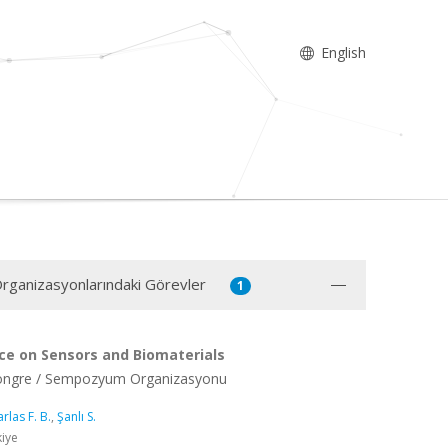
English
 Organizasyonlarındaki Görevler
1
ce on Sensors and Biomaterials
Kongre / Sempozyum Organizasyonu
rlas F. B.
,
Şanlı S.
kiye