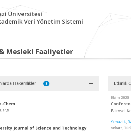
zi Üniversitesi
kademik Veri Yönetim Sistemi
 & Mesleki Faaliyetler
ınlarda Hakemlikler
Etkinlik
3
Ekim 2025
ta-Chem
Conferen
 Dergi
Bilimsel 
Yılmaz H.
,
Ba
versity Journal of Science and Technology
Ankara, Tür