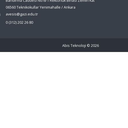
Bandırma Caddesi No:6/1 Rektörlük Binası Zemin Kat
06560 Teknikokullar Yenimahalle / Ankara
avesis@gazi.edu.tr
0 (312) 202 26 80
Abis Teknoloji
© 2026