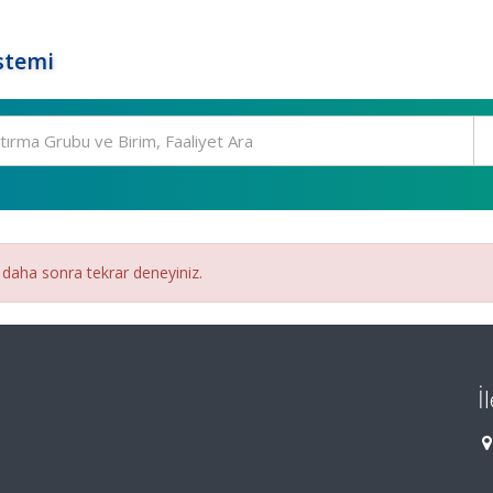
stemi
 daha sonra tekrar deneyiniz.
İ