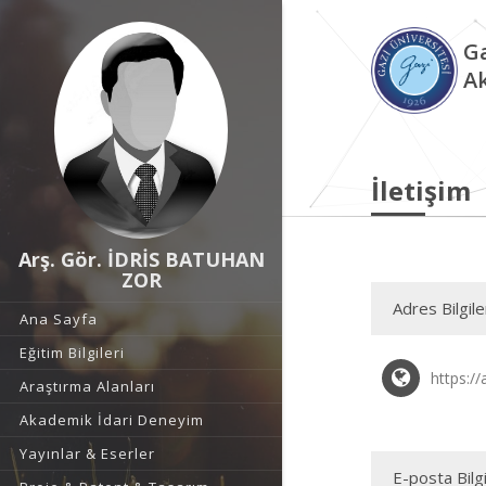
Ga
A
İletişim
Arş. Gör. İDRİS BATUHAN
ZOR
Adres Bilgile
Ana Sayfa
Eğitim Bilgileri
https://
Araştırma Alanları
Akademik İdari Deneyim
Yayınlar & Eserler
E-posta Bilgi