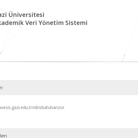
zi Üniversitesi
kademik Veri Yönetim Sistemi
ri
avesis.gazi.edu.tr/idrisbatuhanzor
leri