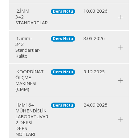
2.İMM
10.03.2026
Ders Notu
342
STANDARTLAR
1. imm-
3.03.2026
Ders Notu
342
Standartlar-
Kalite
KOORDİNAT
9.12.2025
Ders Notu
ÖLÇME
MAKİNESİ
(CMM)
İMM164
24.09.2025
Ders Notu
MÜHENDİSLİK
LABORATUVARI
2 DERSİ
DERS
NOTLARI