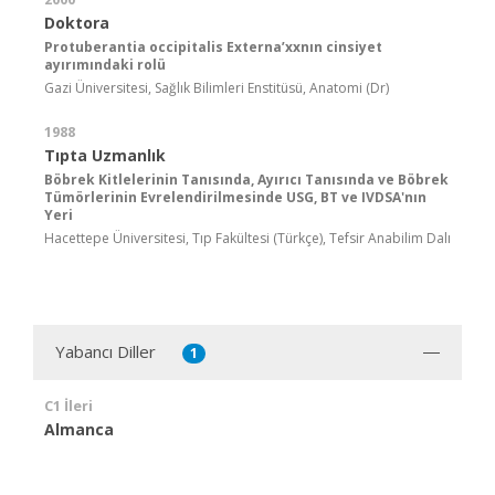
Doktora
Protuberantia occipitalis Externa’xxnın cinsiyet
ayırımındaki rolü
Gazi Üniversitesi, Sağlık Bilimleri Enstitüsü, Anatomi (Dr)
1988
Tıpta Uzmanlık
Böbrek Kitlelerinin Tanısında, Ayırıcı Tanısında ve Böbrek
Tümörlerinin Evrelendirilmesinde USG, BT ve IVDSA'nın
Yeri
Hacettepe Üniversitesi, Tıp Fakültesi (Türkçe), Tefsir Anabilim Dalı
Yabancı Diller
1
C1 İleri
Almanca