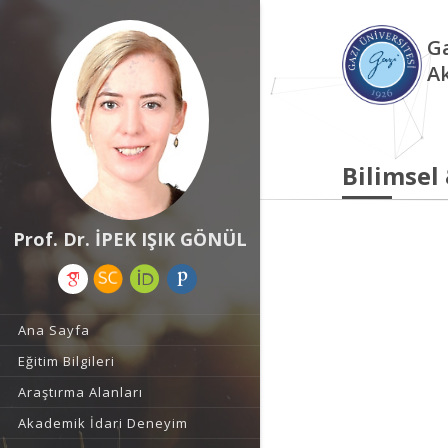
Ga
A
Bilimsel
Prof. Dr. İPEK IŞIK GÖNÜL
Ana Sayfa
Eğitim Bilgileri
Araştırma Alanları
Akademik İdari Deneyim