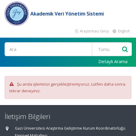
Akademik Veri Yönetim Sistemi
Araştırmacı Girişi
English
Ara
Detaylı Arama
Şu anda işleminizi gerçekleştiremiyoruz. Lütfen daha sonra
tekrar deneyiniz.
İletişim Bilgileri
Gazi Üniversitesi Araştırma Geliştirme Kurum Koordinatörlüğü
Emniyet Mahallesi