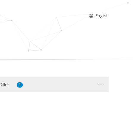
English
iller
1