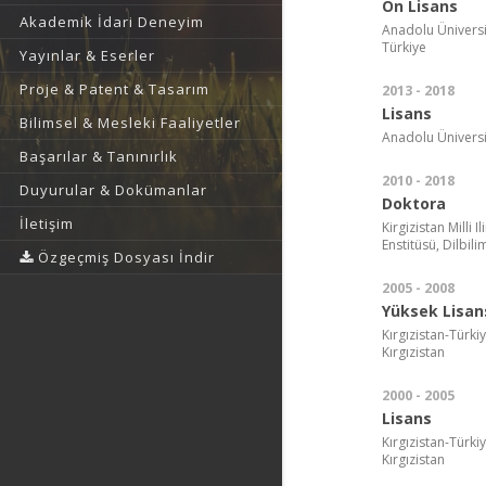
Ön Lisans
Akademik İdari Deneyim
Anadolu Üniversit
Türkiye
Yayınlar & Eserler
Proje & Patent & Tasarım
2013 - 2018
Lisans
Bilimsel & Mesleki Faaliyetler
Anadolu Üniversite
Başarılar & Tanınırlık
2010 - 2018
Duyurular & Dokümanlar
Doktora
İletişim
Kirgizistan Milli
Enstitüsü, Dilbilim
Özgeçmiş Dosyası İndir
2005 - 2008
Yüksek Lisan
Kırgızistan-Türki
Kırgızistan
2000 - 2005
Lisans
Kırgızistan-Türki
Kırgızistan