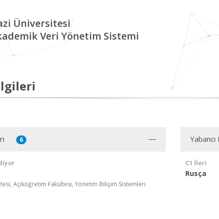
zi Üniversitesi
kademik Veri Yönetim Sistemi
lgileri
ri
Yabancı D
6
diyor
C1 İleri
Rusça
esi, Açıköğretim Fakültesi, Yönetim Bilişim Sistemleri