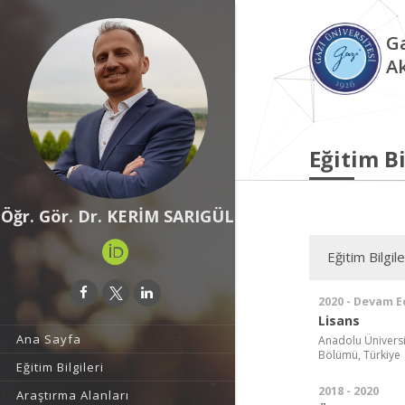
Ga
A
Eğitim Bi
Öğr. Gör. Dr. KERİM SARIGÜL
Eğitim Bilgile
2020 - Devam E
Lisans
Ana Sayfa
Anadolu Üniversit
Bölümü, Türkiye
Eğitim Bilgileri
2018 - 2020
Araştırma Alanları