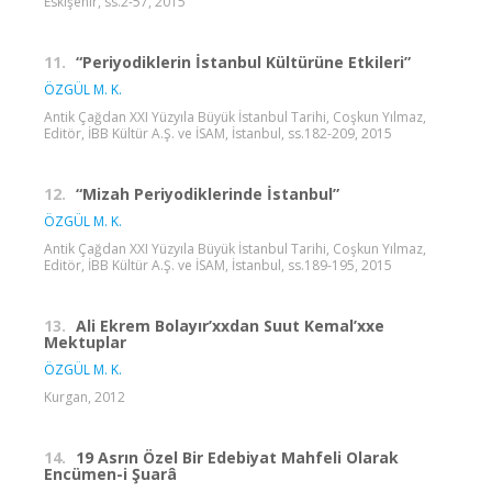
Eskişehir, ss.2-57, 2015
11.
“Periyodiklerin İstanbul Kültürüne Etkileri”
ÖZGÜL M. K.
Antik Çağdan XXI Yüzyıla Büyük İstanbul Tarihi, Coşkun Yılmaz,
Editör, İBB Kültür A.Ş. ve İSAM, İstanbul, ss.182-209, 2015
12.
“Mizah Periyodiklerinde İstanbul”
ÖZGÜL M. K.
Antik Çağdan XXI Yüzyıla Büyük İstanbul Tarihi, Coşkun Yılmaz,
Editör, İBB Kültür A.Ş. ve İSAM, İstanbul, ss.189-195, 2015
13.
Ali Ekrem Bolayır’xxdan Suut Kemal’xxe
Mektuplar
ÖZGÜL M. K.
Kurgan, 2012
14.
19 Asrın Özel Bir Edebiyat Mahfeli Olarak
Encümen-i Şuarâ