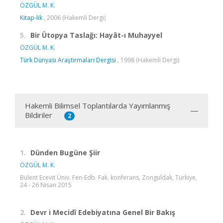
ÖZGÜL M. K.
Kitap-lık
, 2006 (Hakemli Dergi)
5.
Bir Ütopya Taslağı: Hayât-ı Muhayyel
ÖZGÜL M. K.
Türk Dünyası Araştırmaları Dergisi
, 1998 (Hakemli Dergi)
Hakemli Bilimsel Toplantılarda Yayımlanmış
Bildiriler
2
1.
Dünden Bugüne Şiir
ÖZGÜL M. K.
Bülent Ecevit Üniv. Fen-Edb. Fak. konferans, Zonguldak, Türkiye,
24 - 26 Nisan 2015
2.
Devr i Mecidî Edebiyatına Genel Bir Bakış