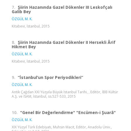
7.
Şiirin Hazanında Gazel Dökenler III Leskofçalı
Galib Bey
ÖZGÜL M. K.
Kitabevi, İstanbul, 2015
8.
Şiirin Hazanında Gazel Dökenler II Hersekli Ârif
Hikmet Bey
ÖZGÜL M. K.
Kitabevi, İstanbul, 2015
9.
“İstanbul’un Spor Periyodikleri”
ÖZGÜL M. K.
Antik Çağdan XXI Yüzyıla Büyük İstanbul Tarihi, , Editör, İBB Kültür
A.Ş. ve İSAM, İstanbul, ss.527-533, 2015
10.
"Genel Bir Değerlendirme" "Encümen-i Şuarâ"
ÖZGÜL M. K.
XIX Yüzyıl Türk Edebiyatı, Muhsin Macit, Editör, Anadolu Üniv.,