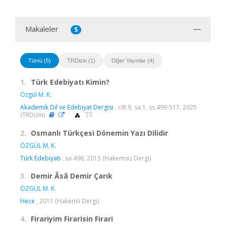
Makaleler
5
Tümü (5)
TRDizin (1)
Diğer Yayınlar (4)
1.
Türk Edebiyatı Kimin?
Özgül M. K.
Akademik Dil ve Edebiyat Dergisi
, cilt.9, sa.1, ss.499-517, 2025
(TRDizin)
2.
Osmanlı Türkçesi Dönemin Yazı Dilidir
ÖZGÜL M. K.
Türk Edebiyatı
, sa.496, 2015 (Hakemsiz Dergi)
3.
Demir Âsâ Demir Çarık
ÖZGÜL M. K.
Hece
, 2011 (Hakemli Dergi)
4.
Firariyim Firarisin Firari