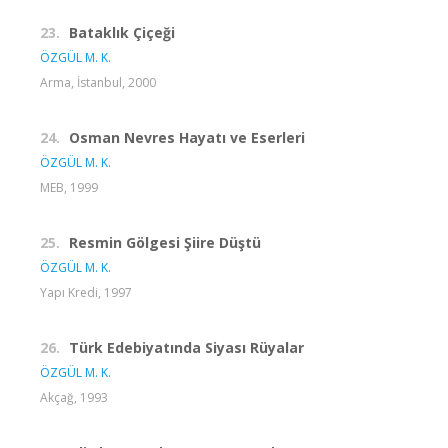
23.
Bataklık Çiçeği
ÖZGÜL M. K.
Arma, İstanbul, 2000
24.
Osman Nevres Hayatı ve Eserleri
ÖZGÜL M. K.
MEB, 1999
25.
Resmin Gölgesi Şiire Düştü
ÖZGÜL M. K.
Yapı Kredi, 1997
26.
Türk Edebiyatında Siyası Rüyalar
ÖZGÜL M. K.
Akçağ, 1993