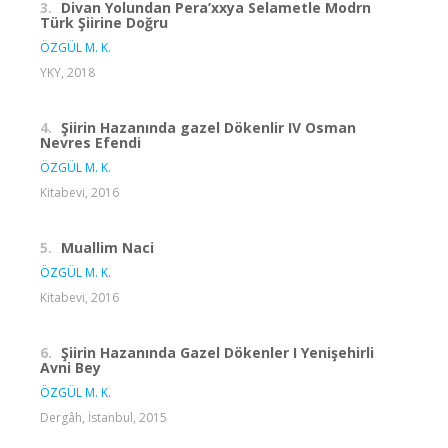
3.
Divan Yolundan Pera’xxya Selametle Modrn
Türk Şiirine Doğru
ÖZGÜL M. K.
YKY, 2018
4.
Şiirin Hazanında gazel Dökenlir IV Osman
Nevres Efendi
ÖZGÜL M. K.
Kitabevi, 2016
5.
Muallim Naci
ÖZGÜL M. K.
Kitabevi, 2016
6.
Şiirin Hazanında Gazel Dökenler I Yenişehirli
Avni Bey
ÖZGÜL M. K.
Dergâh, İstanbul, 2015