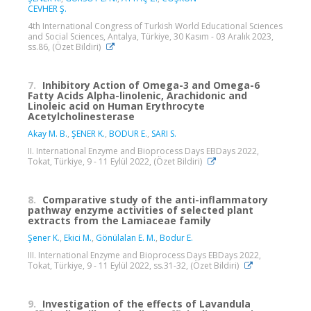
CEVHER Ş.
4th International Congress of Turkish World Educational Sciences
and Social Sciences, Antalya, Türkiye, 30 Kasım - 03 Aralık 2023,
ss.86, (Özet Bildiri)
7.
Inhibitory Action of Omega-3 and Omega-6
Fatty Acids Alpha-linolenic, Arachidonic and
Linoleic acid on Human Erythrocyte
Acetylcholinesterase
Akay M. B.
,
ŞENER K.
,
BODUR E.
,
SARI S.
II. International Enzyme and Bioprocess Days EBDays 2022,
Tokat, Türkiye, 9 - 11 Eylül 2022, (Özet Bildiri)
8.
Comparative study of the anti-inflammatory
pathway enzyme activities of selected plant
extracts from the Lamiaceae family
Şener K.
,
Ekici M.
,
Gönülalan E. M.
,
Bodur E.
III. International Enzyme and Bioprocess Days EBDays 2022,
Tokat, Türkiye, 9 - 11 Eylül 2022, ss.31-32, (Özet Bildiri)
9.
Investigation of the effects of Lavandula