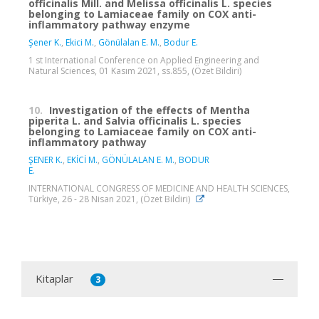
officinalis Mill. and Melissa officinalis L. species
belonging to Lamiaceae family on COX anti-
inflammatory pathway enzyme
Şener K.
,
Ekici M.
,
Gönülalan E. M.
,
Bodur E.
1 st International Conference on Applied Engineering and
Natural Sciences, 01 Kasım 2021, ss.855, (Özet Bildiri)
10.
Investigation of the effects of Mentha
piperita L. and Salvia officinalis L. species
belonging to Lamiaceae family on COX anti-
inflammatory pathway
ŞENER K.
,
EKİCİ M.
,
GÖNÜLALAN E. M.
,
BODUR
E.
INTERNATIONAL CONGRESS OF MEDICINE AND HEALTH SCIENCES,
Türkiye, 26 - 28 Nisan 2021, (Özet Bildiri)
Kitaplar
3