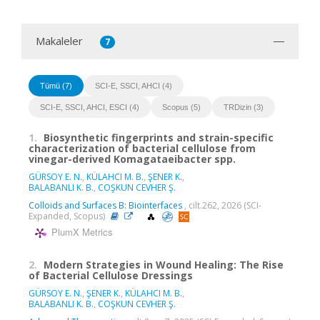
Makaleler
7
Tümü (7)
SCI-E, SSCI, AHCI (4)
SCI-E, SSCI, AHCI, ESCI (4)
Scopus (5)
TRDizin (3)
1.
Biosynthetic fingerprints and strain-specific
characterization of bacterial cellulose from
vinegar-derived Komagataeibacter spp.
GÜRSOY E. N.
,
KÜLAHCI M. B.
,
ŞENER K.
,
BALABANLI K. B.
,
COŞKUN CEVHER Ş.
Colloids and Surfaces B: Biointerfaces
, cilt.262, 2026 (SCI-
Expanded, Scopus)
PlumX Metrics
2.
Modern Strategies in Wound Healing: The Rise
of Bacterial Cellulose Dressings
GÜRSOY E. N.
,
ŞENER K.
,
KÜLAHCI M. B.
,
BALABANLI K. B.
,
COŞKUN CEVHER Ş.