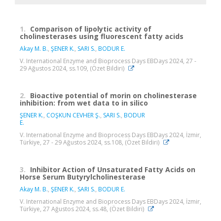
1.
Comparison of lipolytic activity of
cholinesterases using fluorescent fatty acids
Akay M. B.
,
ŞENER K.
,
SARI S.
,
BODUR E.
V. International Enzyme and Bioprocess Days EBDays 2024, 27 -
29 Ağustos 2024, ss.109, (Özet Bildiri)
2.
Bioactive potential of morin on cholinesterase
inhibition: from wet data to in silico
ŞENER K.
,
COŞKUN CEVHER Ş.
,
SARI S.
,
BODUR
E.
V. International Enzyme and Bioprocess Days EBDays 2024, İzmir,
Türkiye, 27 - 29 Ağustos 2024, ss.108, (Özet Bildiri)
3.
Inhibitor Action of Unsaturated Fatty Acids on
Horse Serum Butyrylcholinesterase
Akay M. B.
,
ŞENER K.
,
SARI S.
,
BODUR E.
V. International Enzyme and Bioprocess Days EBDays 2024, İzmir,
Türkiye, 27 Ağustos 2024, ss.48, (Özet Bildiri)