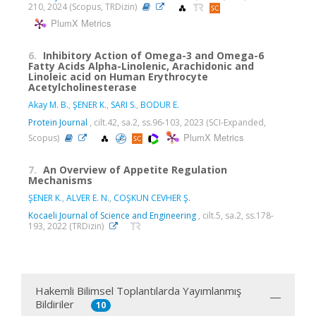
210, 2024 (Scopus, TRDizin)
PlumX Metrics
6.
Inhibitory Action of Omega-3 and Omega-6
Fatty Acids Alpha-Linolenic, Arachidonic and
Linoleic acid on Human Erythrocyte
Acetylcholinesterase
Akay M. B.
,
ŞENER K.
,
SARI S.
,
BODUR E.
Protein Journal
, cilt.42, sa.2, ss.96-103, 2023 (SCI-Expanded,
PlumX Metrics
Scopus)
7.
An Overview of Appetite Regulation
Mechanisms
ŞENER K.
,
ALVER E. N.
,
COŞKUN CEVHER Ş.
Kocaeli Journal of Science and Engineering
, cilt.5, sa.2, ss.178-
193, 2022 (TRDizin)
Hakemli Bilimsel Toplantılarda Yayımlanmış
Bildiriler
10