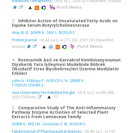
Advanced Therapeutics
, cilt.8, sa.7, 2025 (SCI-Expanded, Scopus)
PlumX Metrics
3.
Inhibitor Action of Unsaturated Fatty Acids on
Equine Serum Butyrylcholinesterase
Akay M. B.
,
ŞENER K.
,
SARI S.
,
BODUR E.
Protein Journal
, cilt.44, sa.3, ss.271-282, 2025 (SCI-Expanded,
PlumX Metrics
Scopus)
4.
Rosmarinik Asit ve Karvakrol Kombinasyonunun
Diyabetik Yara İyileşmesi Modelinde Böbrek
Oksidatif Stres Biyobelirteçleri Üzerine Modülatör
Etkileri
şahin b.
,
Kökkaya F.
,
GÜRSOY E. N.
,
ŞENER K.
,
COŞKUN CEVHER Ş.
Gazi Üniversitesi Fen Fakültesi Dergisi
, cilt.6, sa.2, ss.395-408,
2025 (TRDizin)
5.
Comparative Study of The Anti-Inflammatory
Pathway Enzyme Activities of Selected Plant
Extracts from Lamiaceae Family
ŞENER K.
,
EKİCİ M.
,
Gonulalan E. M.
,
BODUR E.
Fabad Journal of Pharmaceutical Sciences
, cilt.49, sa.1, ss.197-