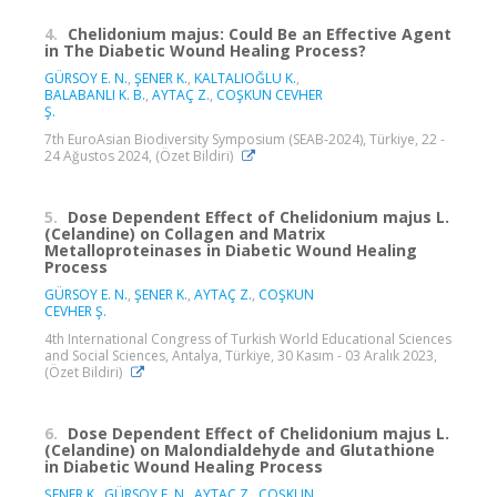
4.
Chelidonium majus: Could Be an Effective Agent
in The Diabetic Wound Healing Process?
GÜRSOY E. N.
,
ŞENER K.
,
KALTALIOĞLU K.
,
BALABANLI K. B.
,
AYTAÇ Z.
,
COŞKUN CEVHER
Ş.
7th EuroAsian Biodiversity Symposium (SEAB-2024), Türkiye, 22 -
24 Ağustos 2024, (Özet Bildiri)
5.
Dose Dependent Effect of Chelidonium majus L.
(Celandine) on Collagen and Matrix
Metalloproteinases in Diabetic Wound Healing
Process
GÜRSOY E. N.
,
ŞENER K.
,
AYTAÇ Z.
,
COŞKUN
CEVHER Ş.
4th International Congress of Turkish World Educational Sciences
and Social Sciences, Antalya, Türkiye, 30 Kasım - 03 Aralık 2023,
(Özet Bildiri)
6.
Dose Dependent Effect of Chelidonium majus L.
(Celandine) on Malondialdehyde and Glutathione
in Diabetic Wound Healing Process
ŞENER K.
,
GÜRSOY E. N.
,
AYTAÇ Z.
,
COŞKUN