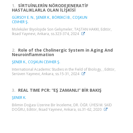
1.
SİRTUİNLERİN NÖRODEJENERATİF
HASTALIKLARLA OLAN İLİŞKİSİ
GÜRSOY E. N.
,
ŞENER K.
,
BÖREKCİ B.
,
COŞKUN
CEVHER Ş.
Moleküler Biyolojide Son Gelişmeler, TAŞTAN HAKKI, Editör,
İksad Yayınevi, Ankara, ss.323-374, 2024
2.
Role of the Cholinergic System in Aging And
Neuroinflammation
ŞENER K.
,
COŞKUN CEVHER Ş.
International Academic Studies in the Field of Biology, , Editör,
Serüven Yayınevi, Ankara, ss.15-31, 2024
3.
REAL TIME PCR: “EŞ ZAMANLI” BİR BAKIŞ
ŞENER K.
Bilimin Doğası Üzerine Bir İnceleme, DR. ÖĞR. ÜYESİ M. SAİD
DOĞRU, Editör, Iksad Yayınevi, Ankara, ss.31-62, 2020