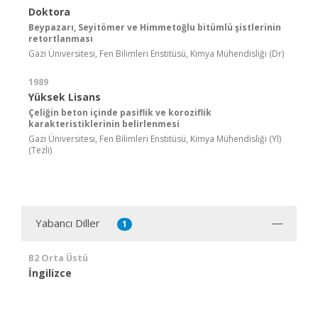
Doktora
Beypazarı, Seyitömer ve Himmetoğlu bitümlü şistlerinin
retortlanması
Gazi Üniversitesi, Fen Bilimleri Enstitüsü, Kimya Mühendisliği (Dr)
1989
Yüksek Lisans
Çeliğin beton içinde pasiflik ve koroziflik
karakteristiklerinin belirlenmesi
Gazi Üniversitesi, Fen Bilimleri Enstitüsü, Kimya Mühendisliği (Yl)
(Tezli)
Yabancı Diller
1
B2 Orta Üstü
İngilizce