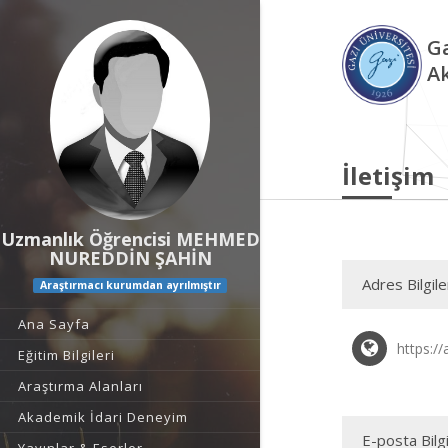
Ga
A
İletişim
Uzmanlık Öğrencisi MEHMED
NUREDDİN ŞAHİN
Adres Bilgile
Araştırmacı kurumdan ayrılmıştır
Ana Sayfa
https:/
Eğitim Bilgileri
Araştırma Alanları
Akademik İdari Deneyim
E-posta Bilgi