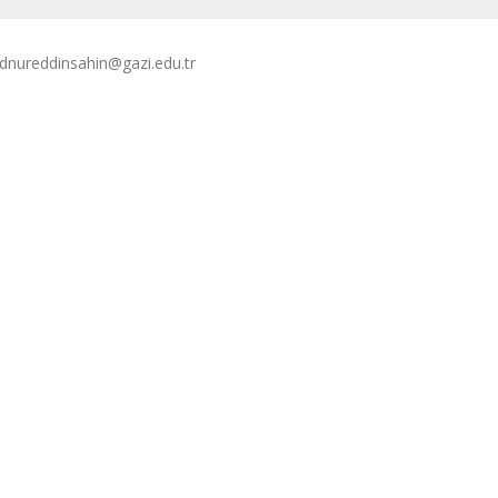
nureddinsahin@gazi.edu.tr