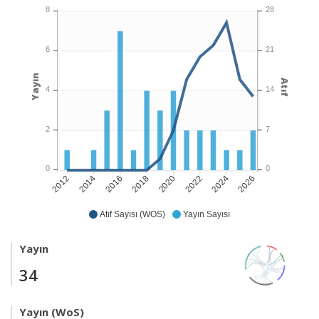
8
28
6
21
Yayın
Atıf
4
14
2
7
0
0
2014
2016
2018
2020
2022
2024
2026
2012
Atıf Sayısı (WOS)
Yayın Sayısı
Yayın
34
Yayın (WoS)