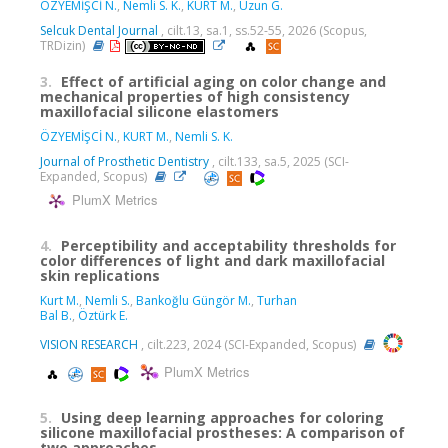
ÖZYEMİŞCİ N.
,
Nemli S. K.
,
KURT M.
,
Uzun G.
Selcuk Dental Journal
, cilt.13, sa.1, ss.52-55, 2026 (Scopus,
TRDizin)
3.
Effect of artificial aging on color change and
mechanical properties of high consistency
maxillofacial silicone elastomers
ÖZYEMİŞCİ N.
,
KURT M.
,
Nemli S. K.
Journal of Prosthetic Dentistry
, cilt.133, sa.5, 2025 (SCI-
Expanded, Scopus)
PlumX Metrics
4.
Perceptibility and acceptability thresholds for
color differences of light and dark maxillofacial
skin replications
Kurt M.
,
Nemli S.
,
Bankoğlu Güngör M.
,
Turhan
Bal B.
,
Öztürk E.
VISION RESEARCH
, cilt.223, 2024 (SCI-Expanded, Scopus)
PlumX Metrics
5.
Using deep learning approaches for coloring
silicone maxillofacial prostheses: A comparison of
two approaches