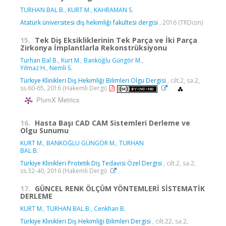
TURHAN BAL B.
,
KURT M.
,
KAHRAMAN S.
Atatürk üniversitesi diş hekimliği fakültesi dergisi
, 2016 (TRDizin)
15.
Tek Diş Eksikliklerinin Tek Parça ve İki Parça
Zirkonya İmplantlarla Rekonstrüksiyonu
Turhan Bal B.
,
Kurt M.
,
Bankoğlu Güngör M.
,
Yılmaz H.
,
Nemli S.
Türkiye Klinikleri Diş Hekimliği Bilimleri Olgu Dergisi
, cilt.2, sa.2,
ss.60-65, 2016 (Hakemli Dergi)
PlumX Metrics
16.
Hasta Başı CAD CAM Sistemleri Derleme ve
Olgu Sunumu
KURT M.
,
BANKOĞLU GÜNGÖR M.
,
TURHAN
BAL B.
Türkiye Klinikleri Protetik Diş Tedavisi Özel Dergisi
, cilt.2, sa.2,
ss.32-40, 2016 (Hakemli Dergi)
17.
GÜNCEL RENK ÖLÇÜM YÖNTEMLERİ SİSTEMATİK
DERLEME
KURT M.
,
TURHAN BAL B.
,
Cenkhan B.
Türkiye Klinikleri Diş Hekimliği Bilimleri Dergisi
, cilt.22, sa.2,