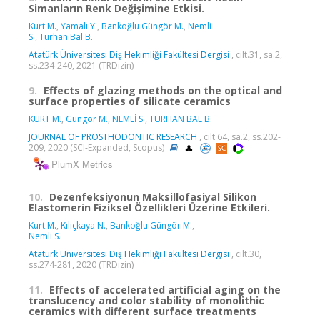
Simanların Renk Değişimine Etkisi.
Kurt M.
,
Yamalı Y.
,
Bankoğlu Güngör M.
,
Nemli
S.
,
Turhan Bal B.
Atatürk Üniversitesi Diş Hekimliği Fakültesi Dergisi
, cilt.31, sa.2,
ss.234-240, 2021 (TRDizin)
9.
Effects of glazing methods on the optical and
surface properties of silicate ceramics
KURT M.
,
Gungor M.
,
NEMLİ S.
,
TURHAN BAL B.
JOURNAL OF PROSTHODONTIC RESEARCH
, cilt.64, sa.2, ss.202-
209, 2020 (SCI-Expanded, Scopus)
PlumX Metrics
10.
Dezenfeksiyonun Maksillofasiyal Silikon
Elastomerin Fiziksel Özellikleri Üzerine Etkileri.
Kurt M.
,
Kılıçkaya N.
,
Bankoğlu Güngör M.
,
Nemli S.
Atatürk Üniversitesi Diş Hekimliği Fakültesi Dergisi
, cilt.30,
ss.274-281, 2020 (TRDizin)
11.
Effects of accelerated artificial aging on the
translucency and color stability of monolithic
ceramics with different surface treatments