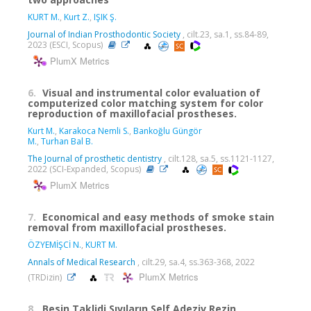
KURT M.
,
Kurt Z.
,
IŞIK Ş.
Journal of Indian Prosthodontic Society
, cilt.23, sa.1, ss.84-89,
2023 (ESCI, Scopus)
PlumX Metrics
6.
Visual and instrumental color evaluation of
computerized color matching system for color
reproduction of maxillofacial prostheses.
Kurt M.
,
Karakoca Nemli S.
,
Bankoğlu Güngör
M.
,
Turhan Bal B.
The Journal of prosthetic dentistry
, cilt.128, sa.5, ss.1121-1127,
2022 (SCI-Expanded, Scopus)
PlumX Metrics
7.
Economical and easy methods of smoke stain
removal from maxillofacial prostheses.
ÖZYEMİŞCİ N.
,
KURT M.
Annals of Medical Research
, cilt.29, sa.4, ss.363-368, 2022
PlumX Metrics
(TRDizin)
8.
Besin Taklidi Sıvıların Self Adeziv Rezin