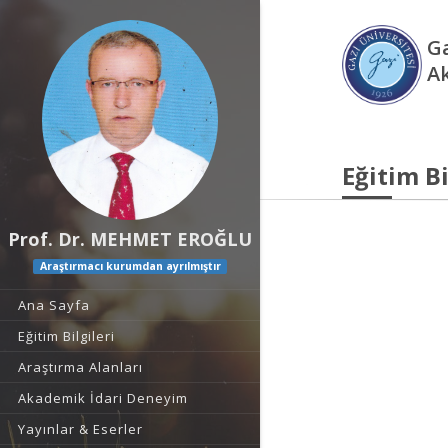
Ga
A
Eğitim Bi
Prof. Dr. MEHMET EROĞLU
Araştırmacı kurumdan ayrılmıştır
Ana Sayfa
Eğitim Bilgileri
Araştırma Alanları
Akademik İdari Deneyim
Yayınlar & Eserler