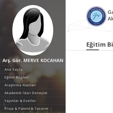
Ga
A
Eğitim Bi
Arş. Gör. MERVE KOCAHAN
Ana Sayfa
Eğitim Bilgileri
Araştırma Alanları
Akademik İdari Deneyim
Yayınlar & Eserler
Proje & Patent & Tasarım