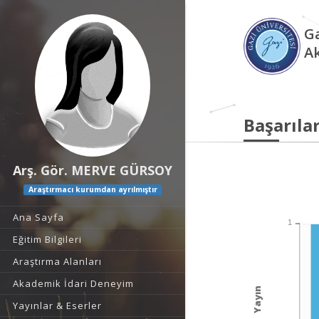
Ga
A
Başarılar
Arş. Gör. MERVE GÜRSOY
Araştırmacı kurumdan ayrılmıştır
Ana Sayfa
1
Eğitim Bilgileri
Araştırma Alanları
Akademik İdari Deneyim
Yayın
Yayınlar & Eserler