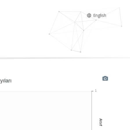
English
yıları
1
Atıf