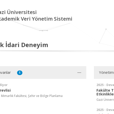
zi Üniversitesi
kademik Veri Yönetim Sistemi
k İdari Deneyim
vanlar
Yönetim
1
diyor
2025 - Dev
evlisi
Fakülte Ta
Etkinlikl
, Mimarlık Fakültesi, Şehir ve Bölge Planlama
Gazi Ünivers
2025 - Dev