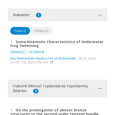
Makaleler
1
Tümü (1)
TRDizin (1)
1.
Some Kinematic Characteristics of Underwater
Frog Swimming
KARAKILIÇ İ.
,
YILDIRIM N.
Deu Muhendislik Fakultesi Fen ve Muhendislik
, cilt.22, sa.64,
ss.155-158, 2020 (TRDizin)
Hakemli Bilimsel Toplantılarda Yayımlanmış
Bildiriler
2
1.
On the prolongation of almost bronze
structures to the second-order tangent bundle