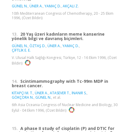
GÜNEL N.
,
ÜNER A.
,
YAMAÇ D.
,
AKÇALI Z.
10th Mediterranean Congress of Chemotherapy, 20 - 25 Ekim
1996, (Özet Bildiri)
13.
20 Yaş üzeri kadınların meme kanserine
yönelik bilgi ve davranış biçimleri.
GÜNEL N.
,
ÖZTAŞ D.
,
ÜNER A.
,
YAMAÇ D.
,
ÇİFTLİK E. E.
V. Ulusal Halk Sağlığı Kongresi, Türkiye, 12 - 16 Ekim 1996, (Özet
Bildiri)
14.
Scintimammography with Tc-99m MDP in
breast cancer.
KİTAPÇI M. T.
,
ÜNER A.
,
ATASEVER T.
,
İNANIR S.
,
GÖKÇORA N.
,
GÜNEL N.
, et al.
6th Asia Oceania Congress of Nuclear Medicine and Biology, 30
Eylül - 04 Ekim 1996, (Özet Bildiri)
15.
A phase II study of cisplatin (P) and DTIC for