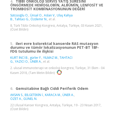
4.
TIBBİ ONKOLOJI SERVİS YATIŞ SÜRESİNİ
ÖNGÖRMEDE HEMOGLOBİN, ALBÜMİN, LENFOSİT VE
TROMBOSİT KOMBİNASYONUNUN DEĞERİ
Sütcüoğlu O.
,
Ünsal O.
,
Aslan V.
,
Ulaş Kahya
B.
,
Tahtacı G.
,
Özdemir N.
, et al.
8. Türk Tıbbi Onkoloji Kongresi, Antalya, Türkiye, 03 Kasım 2021,
(Özet Bildiri)
5.
ileri evre kolorektal kanserde RAS mutasyon
durumu ve tümör lokalizasyonunun PET-BT 18F-
FDG tutulumu ile ilişkisi
KURT İNCİ B.
,
gürler F.
,
YILMAZ M.
,
TAHTACI
G.
,
YAZICI O.
,
ÜNER A.
, et al.
2. ulusal immunoterapi ve onkoloji kongresi, Türkiye, 31 Ekim - 04
Kasım 2018, (Tam Metin Bildiri)
6.
Gemsitabine Bağlı Ciddi Periferik Odem
AKSAN S.
,
BİLGETEKİN İ.
,
KARACA M.
,
ÜNER A.
,
ÖZET A.
,
GÜNEL N.
22.Ulusal Kanser Kongresi, Antalya, Türkiye, 19 - 23 Nisan 2017,
(Özet Bildiri)