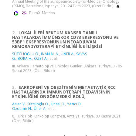
Annual Meeting of the European-Society-for-Medical-Oncology
(ESMO), Barcelona, İspanya, 20 - 24 Ekim 2023, (Özet Bildiri)
PlumX Metrics
2.
LOKAL İLERİ REKTUM KANSER TANILI
HASTALARDA İMMÜNSKOR CD73 EKSPRESYONU VE
53BP1 EKSPRESYONUNUN NEOADJUVAN
KEMORADYOTERAPİ ETKİNLİĞİ İLE İLİŞKİSİ
SÜTCÜOĞLU O.
,
İNAN M. A.
,
ÜNER A.
,
SAVAŞ
G.
,
BORA H.
,
ÖZET A.
, et al.
III. Ankara Hematoloji ve Onkoloji Günleri, Ankara, Türkiye, 3 - 05
Şubat 2023, (Özet Bildiri)
3.
SARKOPENİ VE OBEZİTENİN METASTATİK RCC
HASTALARINDA İMMÜNOTERAPİ TEDAVİSİNİN
ETKİNLİĞİNİ ÖNGÖRMEDEKİ ROLÜ,
Aslan V.
,
Sütcüoğlu O.
,
Ünsal O.
,
Yazıcı O.
,
Özdemir N.
,
Üner A.
, et al.
8. Türk Tıbbi Onkoloji Kongresi, Antalya, Türkiye, 03 Kasım 2021,
(Özet Bildiri)