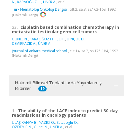
N.
,
KARAOĞUZ H.
,
ÜNER A.
, et al.
Türk Hematoloji Onkoloji Dergisi
, cilt.2, sa.3, ss.162-168, 1992
(Hakemli Dergi)
23.
cisplatin based combination chemotherapy in
metastatic testicular germ cell tumors
GÜNEL N.
,
KARAOĞUZ H.
,
İÇLİ F.
,
DİNÇOL D.
,
DEMİRKAZIK A.
,
ÜNER A.
journal of ankara medical school
, cilt.14, sa.2, ss.175-184, 1992
(Hakemli Dergi)
Hakemli Bilimsel Toplantılarda Yayımlanmış
Bildiriler
19
1.
The ability of the LACE index to predict 30-day
readmissions in oncology patients
ULAŞ KAHYA B.
,
YAZICI O.
,
Sutcuoglu O.
,
ÖZDEMİR N.
,
Gunel N.
,
ÜNER A.
, et al.