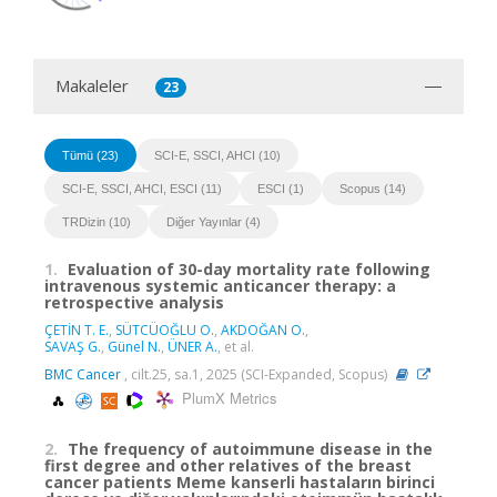
Makaleler
23
Tümü (23)
SCI-E, SSCI, AHCI (10)
SCI-E, SSCI, AHCI, ESCI (11)
ESCI (1)
Scopus (14)
TRDizin (10)
Diğer Yayınlar (4)
1.
Evaluation of 30-day mortality rate following
intravenous systemic anticancer therapy: a
retrospective analysis
ÇETİN T. E.
,
SÜTCÜOĞLU O.
,
AKDOĞAN O.
,
SAVAŞ G.
,
Günel N.
,
ÜNER A.
, et al.
BMC Cancer
, cilt.25, sa.1, 2025 (SCI-Expanded, Scopus)
PlumX Metrics
2.
The frequency of autoimmune disease in the
first degree and other relatives of the breast
cancer patients Meme kanserli hastaların birinci