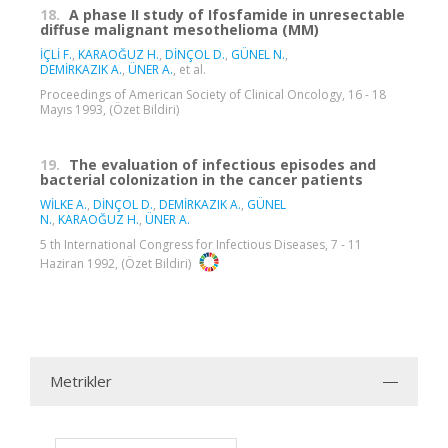
18.
A phase II study of Ifosfamide in unresectable
diffuse malignant mesothelioma (MM)
İÇLİ F.
,
KARAOĞUZ H.
,
DİNÇOL D.
,
GÜNEL N.
,
DEMİRKAZIK A.
,
ÜNER A.
, et al.
Proceedings of American Society of Clinical Oncology, 16 - 18
Mayıs 1993, (Özet Bildiri)
19.
The evaluation of infectious episodes and
bacterial colonization in the cancer patients
WİLKE A.
,
DİNÇOL D.
,
DEMİRKAZIK A.
,
GÜNEL
N.
,
KARAOĞUZ H.
,
ÜNER A.
5 th International Congress for Infectious Diseases, 7 - 11
Haziran 1992, (Özet Bildiri)
Metrikler