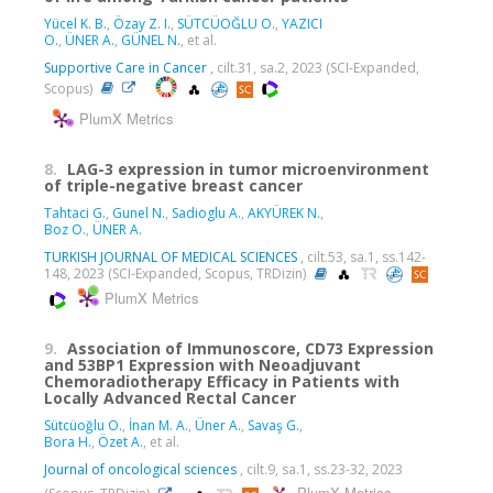
Yücel K. B.
,
Özay Z. I.
,
SÜTCÜOĞLU O.
,
YAZICI
O.
,
ÜNER A.
,
GÜNEL N.
, et al.
Supportive Care in Cancer
, cilt.31, sa.2, 2023 (SCI-Expanded,
Scopus)
PlumX Metrics
8.
LAG-3 expression in tumor microenvironment
of triple-negative breast cancer
Tahtaci G.
,
Gunel N.
,
Sadioglu A.
,
AKYÜREK N.
,
Boz O.
,
ÜNER A.
TURKISH JOURNAL OF MEDICAL SCIENCES
, cilt.53, sa.1, ss.142-
148, 2023 (SCI-Expanded, Scopus, TRDizin)
PlumX Metrics
9.
Association of Immunoscore, CD73 Expression
and 53BP1 Expression with Neoadjuvant
Chemoradiotherapy Efficacy in Patients with
Locally Advanced Rectal Cancer
Sütcüoğlu O.
,
İnan M. A.
,
Üner A.
,
Savaş G.
,
Bora H.
,
Özet A.
, et al.
Journal of oncological sciences
, cilt.9, sa.1, ss.23-32, 2023
PlumX Metrics