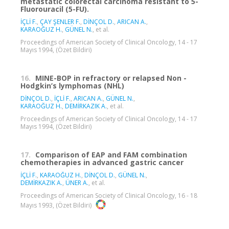
metastatic colorectal carcinoma resistant to 5-
Fluorouracil (5-FU).
İÇLİ F.
,
ÇAY ŞENLER F.
,
DİNÇOL D.
,
ARICAN A.
,
KARAOĞUZ H.
,
GÜNEL N.
, et al.
Proceedings of American Society of Clinical Oncology, 14 - 17
Mayıs 1994, (Özet Bildiri)
16.
MINE-BOP in refractory or relapsed Non -
Hodgkin’s lymphomas (NHL)
DİNÇOL D.
,
İÇLİ F.
,
ARICAN A.
,
GÜNEL N.
,
KARAOĞUZ H.
,
DEMİRKAZIK A.
, et al.
Proceedings of American Society of Clinical Oncology, 14 - 17
Mayıs 1994, (Özet Bildiri)
17.
Comparison of EAP and FAM combination
chemotherapies in advanced gastric cancer
İÇLİ F.
,
KARAOĞUZ H.
,
DİNÇOL D.
,
GÜNEL N.
,
DEMİRKAZIK A.
,
ÜNER A.
, et al.
Proceedings of American Society of Clinical Oncology, 16 - 18
Mayıs 1993, (Özet Bildiri)