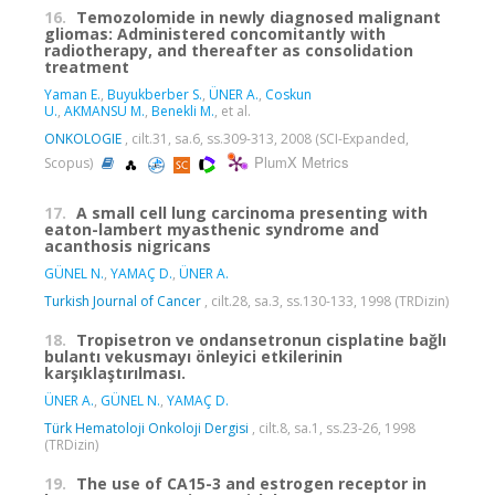
16.
Temozolomide in newly diagnosed malignant
gliomas: Administered concomitantly with
radiotherapy, and thereafter as consolidation
treatment
Yaman E.
,
Buyukberber S.
,
ÜNER A.
,
Coskun
U.
,
AKMANSU M.
,
Benekli M.
, et al.
ONKOLOGIE
, cilt.31, sa.6, ss.309-313, 2008 (SCI-Expanded,
PlumX Metrics
Scopus)
17.
A small cell lung carcinoma presenting with
eaton-lambert myasthenic syndrome and
acanthosis nigricans
GÜNEL N.
,
YAMAÇ D.
,
ÜNER A.
Turkish Journal of Cancer
, cilt.28, sa.3, ss.130-133, 1998 (TRDizin)
18.
Tropisetron ve ondansetronun cisplatine bağlı
bulantı vekusmayı önleyici etkilerinin
karşıklaştırılması.
ÜNER A.
,
GÜNEL N.
,
YAMAÇ D.
Türk Hematoloji Onkoloji Dergisi
, cilt.8, sa.1, ss.23-26, 1998
(TRDizin)
19.
The use of CA15-3 and estrogen receptor in