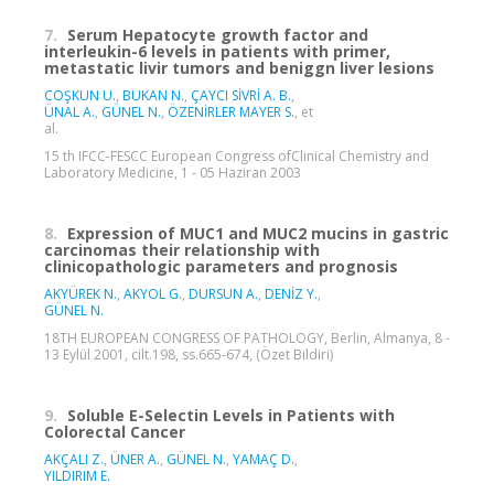
7.
Serum Hepatocyte growth factor and
interleukin-6 levels in patients with primer,
metastatic livir tumors and beniggn liver lesions
COŞKUN U.
,
BUKAN N.
,
ÇAYCI SİVRİ A. B.
,
ÜNAL A.
,
GÜNEL N.
,
ÖZENİRLER MAYER S.
, et
al.
15 th IFCC-FESCC European Congress ofClinical Chemistry and
Laboratory Medicine, 1 - 05 Haziran 2003
8.
Expression of MUC1 and MUC2 mucins in gastric
carcinomas their relationship with
clinicopathologic parameters and prognosis
AKYÜREK N.
,
AKYOL G.
,
DURSUN A.
,
DENİZ Y.
,
GÜNEL N.
18TH EUROPEAN CONGRESS OF PATHOLOGY, Berlin, Almanya, 8 -
13 Eylül 2001, cilt.198, ss.665-674, (Özet Bildiri)
9.
Soluble E-Selectin Levels in Patients with
Colorectal Cancer
AKÇALI Z.
,
ÜNER A.
,
GÜNEL N.
,
YAMAÇ D.
,
YILDIRIM E.