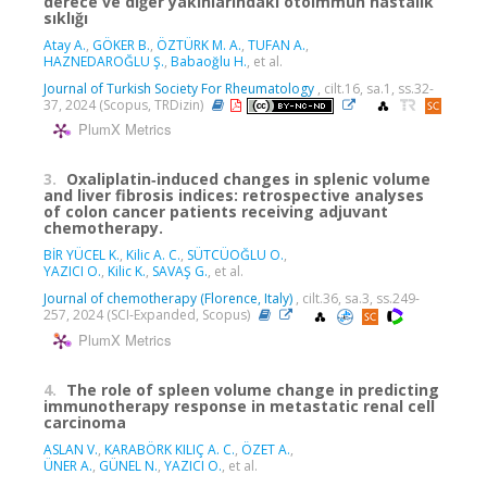
derece ve diğer yakınlarındaki otoimmün hastalık
sıklığı
Atay A.
,
GÖKER B.
,
ÖZTÜRK M. A.
,
TUFAN A.
,
HAZNEDAROĞLU Ş.
,
Babaoğlu H.
, et al.
Journal of Turkish Society For Rheumatology
, cilt.16, sa.1, ss.32-
37, 2024 (Scopus, TRDizin)
PlumX Metrics
3.
Oxaliplatin‑induced changes in splenic volume
and liver fibrosis indices: retrospective analyses
of colon cancer patients receiving adjuvant
chemotherapy.
BİR YÜCEL K.
,
Kilic A. C.
,
SÜTCÜOĞLU O.
,
YAZICI O.
,
Kilic K.
,
SAVAŞ G.
, et al.
Journal of chemotherapy (Florence, Italy)
, cilt.36, sa.3, ss.249-
257, 2024 (SCI-Expanded, Scopus)
PlumX Metrics
4.
The role of spleen volume change in predicting
immunotherapy response in metastatic renal cell
carcinoma
ASLAN V.
,
KARABÖRK KILIÇ A. C.
,
ÖZET A.
,
ÜNER A.
,
GÜNEL N.
,
YAZICI O.
, et al.