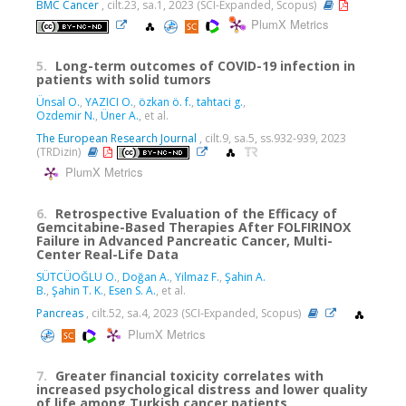
BMC Cancer
, cilt.23, sa.1, 2023 (SCI-Expanded, Scopus)
PlumX Metrics
5.
Long-term outcomes of COVID-19 infection in
patients with solid tumors
Ünsal O.
,
YAZICI O.
,
özkan ö. f.
,
tahtaci g.
,
Ozdemir N.
,
Üner A.
, et al.
The European Research Journal
, cilt.9, sa.5, ss.932-939, 2023
(TRDizin)
PlumX Metrics
6.
Retrospective Evaluation of the Efficacy of
Gemcitabine-Based Therapies After FOLFIRINOX
Failure in Advanced Pancreatic Cancer, Multi-
Center Real-Life Data
SÜTCÜOĞLU O.
,
Doğan A.
,
Yilmaz F.
,
Şahin A.
B.
,
Şahin T. K.
,
Esen S. A.
, et al.
Pancreas
, cilt.52, sa.4, 2023 (SCI-Expanded, Scopus)
PlumX Metrics
7.
Greater financial toxicity correlates with
increased psychological distress and lower quality
of life among Turkish cancer patients