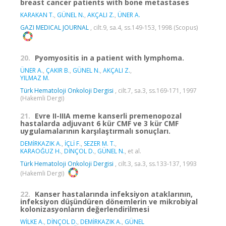
breast cancer patients with bone metastases
KARAKAN T.
,
GÜNEL N.
,
AKÇALI Z.
,
ÜNER A.
GAZI MEDICAL JOURNAL
, cilt.9, sa.4, ss.149-153, 1998 (Scopus)
20.
Pyomyositis in a patient with lymphoma.
ÜNER A.
,
ÇAKIR B.
,
GÜNEL N.
,
AKÇALI Z.
,
YILMAZ M.
Türk Hematoloji Onkoloji Dergisi
, cilt.7, sa.3, ss.169-171, 1997
(Hakemli Dergi)
21.
Evre II-IIIA meme kanserli premenopozal
hastalarda adjuvant 6 kür CMF ve 3 kür CMF
uygulamalarının karşılaştırmalı sonuçları.
DEMİRKAZIK A.
,
İÇLİ F.
,
SEZER M. T.
,
KARAOĞUZ H.
,
DİNÇOL D.
,
GÜNEL N.
, et al.
Türk Hematoloji Onkoloji Dergisi
, cilt.3, sa.3, ss.133-137, 1993
(Hakemli Dergi)
22.
Kanser hastalarında infeksiyon ataklarının,
infeksiyon düşündüren dönemlerin ve mikrobiyal
kolonizasyonların değerlendirilmesi
WİLKE A.
,
DİNÇOL D.
,
DEMİRKAZIK A.
,
GÜNEL