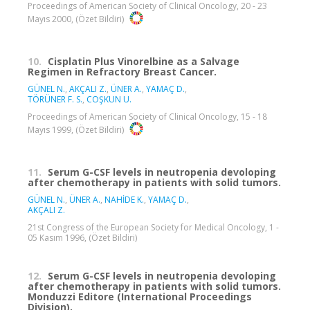
Proceedings of American Society of Clinical Oncology, 20 - 23
Mayıs 2000, (Özet Bildiri)
10.
Cisplatin Plus Vinorelbine as a Salvage
Regimen in Refractory Breast Cancer.
GÜNEL N.
,
AKÇALI Z.
,
ÜNER A.
,
YAMAÇ D.
,
TÖRÜNER F. S.
,
COŞKUN U.
Proceedings of American Society of Clinical Oncology, 15 - 18
Mayıs 1999, (Özet Bildiri)
11.
Serum G-CSF levels in neutropenia devoloping
after chemotherapy in patients with solid tumors.
GÜNEL N.
,
ÜNER A.
,
NAHİDE K.
,
YAMAÇ D.
,
AKÇALI Z.
21st Congress of the European Society for Medical Oncology, 1 -
05 Kasım 1996, (Özet Bildiri)
12.
Serum G-CSF levels in neutropenia devoloping
after chemotherapy in patients with solid tumors.
Monduzzi Editore (International Proceedings
Division),