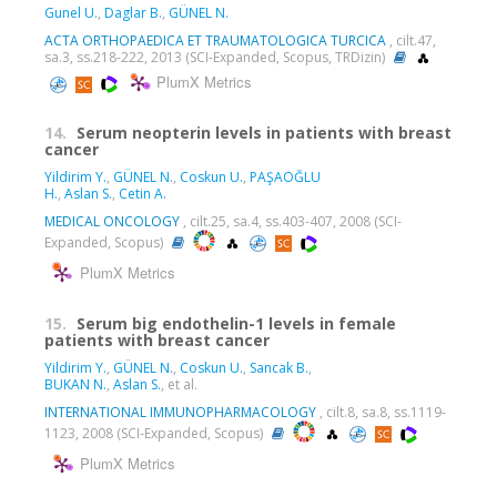
Gunel U.
,
Daglar B.
,
GÜNEL N.
ACTA ORTHOPAEDICA ET TRAUMATOLOGICA TURCICA
, cilt.47,
sa.3, ss.218-222, 2013 (SCI-Expanded, Scopus, TRDizin)
PlumX Metrics
14.
Serum neopterin levels in patients with breast
cancer
Yildirim Y.
,
GÜNEL N.
,
Coskun U.
,
PAŞAOĞLU
H.
,
Aslan S.
,
Cetin A.
MEDICAL ONCOLOGY
, cilt.25, sa.4, ss.403-407, 2008 (SCI-
Expanded, Scopus)
PlumX Metrics
15.
Serum big endothelin-1 levels in female
patients with breast cancer
Yildirim Y.
,
GÜNEL N.
,
Coskun U.
,
Sancak B.
,
BUKAN N.
,
Aslan S.
, et al.
INTERNATIONAL IMMUNOPHARMACOLOGY
, cilt.8, sa.8, ss.1119-
1123, 2008 (SCI-Expanded, Scopus)
PlumX Metrics