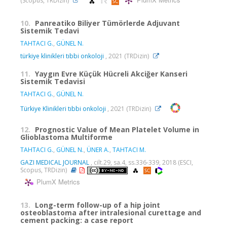
(Scopus, TRDizin)
10.
Panreatiko Biliyer Tümörlerde Adjuvant
Sistemik Tedavi
TAHTACI G.
,
GÜNEL N.
türkiye klinikleri tıbbi onkoloji
, 2021 (TRDizin)
11.
Yaygın Evre Küçük Hücreli Akciğer Kanseri
Sistemik Tedavisi
TAHTACI G.
,
GÜNEL N.
Türkiye Klinikleri tıbbi onkoloji
, 2021 (TRDizin)
12.
Prognostic Value of Mean Platelet Volume in
Glioblastoma Multiforme
TAHTACI G.
,
GÜNEL N.
,
ÜNER A.
,
TAHTACI M.
GAZI MEDICAL JOURNAL
, cilt.29, sa.4, ss.336-339, 2018 (ESCI,
Scopus, TRDizin)
PlumX Metrics
13.
Long-term follow-up of a hip joint
osteoblastoma after intralesional curettage and
cement packing: a case report