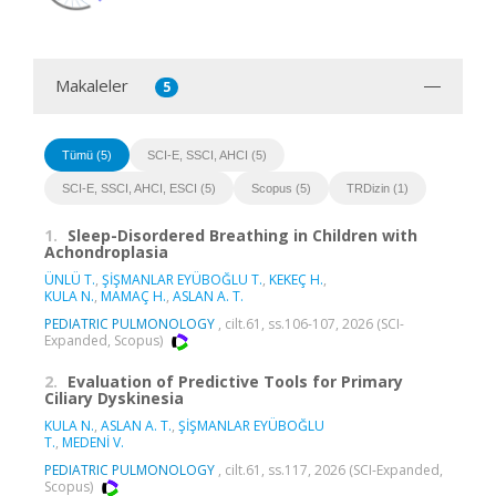
Makaleler
5
Tümü (5)
SCI-E, SSCI, AHCI (5)
SCI-E, SSCI, AHCI, ESCI (5)
Scopus (5)
TRDizin (1)
1.
Sleep-Disordered Breathing in Children with
Achondroplasia
ÜNLÜ T.
,
ŞİŞMANLAR EYÜBOĞLU T.
,
KEKEÇ H.
,
KULA N.
,
MAMAÇ H.
,
ASLAN A. T.
PEDIATRIC PULMONOLOGY
, cilt.61, ss.106-107, 2026 (SCI-
Expanded, Scopus)
2.
Evaluation of Predictive Tools for Primary
Ciliary Dyskinesia
KULA N.
,
ASLAN A. T.
,
ŞİŞMANLAR EYÜBOĞLU
T.
,
MEDENİ V.
PEDIATRIC PULMONOLOGY
, cilt.61, ss.117, 2026 (SCI-Expanded,
Scopus)