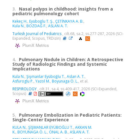
3.
Nasal polyps in childhood: insights from a
pediatric pulmonology cohort
Kekeç H.
,
Eyüboğlu T. Ş.
,
ÇETİNKAYA A. B.
,
Kula N.
,
BOZDAĞ F.
,
ASLAN A. T.
Turkish Journal of Pediatrics
, cilt.68, sa.2, ss.277-287, 2026 (SCI-
Expanded, Scopus, TRDizin)
PlumX Metrics
4.
Pulmonary Nodule in Children: A Retrospective
Study of Radiologic Findings and Systemic
Implications
Kula N.
,
Şişmanlar Eyüboğlu T.
,
Aslan A. T.
,
Asfuroglu P.
,
Yazol M.
,
Boyunaga Ö. L.
, et al.
RESPIROLOGY
, cilt.31, sa.4, ss.409-417, 2026 (SCI-Expanded,
Scopus)
PlumX Metrics
5.
Pulmonary Embolization in Pediatric Patients:
Single-Center Experience
KULA N.
,
ŞİŞMANLAR EYÜBOĞLU T.
,
AKKAN M.
K.
,
BOYUNAGA Ö. L.
,
ÖNAL A. B.
,
ASLAN A. T.