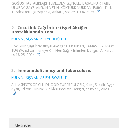
GÖĞÜS HASTALIKLARI: TEMELDEN GÜNCELE BAŞVURU KITABI,
ULUBAY GAYE, AKGÜN METİN, KÖKTÜRK NURDAN, Editör, Türk
Toraks Derneği Yayınevi, Ankara, ss.985-1004, 2025
2.
Çocukluk Çağı İnterstisyel Akciğer
Hastalıklarında Tanı
KULA N.
,
ŞİŞMANLAR EYÜBOĞLU T.
Çocukluk Çağı İnterstisyel Akciğer Hastalıkları, RAMASLI GÜRSOY
TUĞBA, Editör, Türkiye Klinikleri Sağlık Bilimleri Dergisi, Ankara,
ss.18-25, 2024
3.
Immunodeficiency and tuberculosis
KULA N.
,
ŞİŞMANLAR EYÜBOĞLU T.
ALL ASPECTS OF CHILDHOOD TUBERCULOSIS, Kılınç Sakallı, Ayşe
Ayzıt, Editör, Türkiye Klinikleri Pediatri Dergisi, ss.85-91, 2023
Metrikler