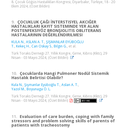
8. Çocuk Göğüs Hastalıkları Kongresi, Diyarbakır, Türkiye, 18 - 20
Ekim 2024, (Özet Bildiri)
9.
ÇOCUKLUK ÇAĞI İNTERSTISYEL AKCIĞER
HASTALIKLARI KAYIT SISTEMINDE YER ALAN
POSTENFEKSIYÖZ BRONŞIOLITIS OBLITERANS
HASTALARININ DEĞERLENDIRILMESI
KULA N.
,
ASLAN A. T.
,
ŞİŞMANLAR EYÜBOĞLU
T.
,
Kekeç H.
,
Can Oskay S.
,
Bilgin G.
, et al.
Türk Toraks Derneği 27. Yıllık Kongre, Girne, Kıbrıs (Kktc), 29
Nisan - 03 Mayıs 2024, (Özet Bildiri)
10.
Çocuklarda Hangi Pulmoner Nodül Sistemik
Hastalık Belirtisi Olabilir?
Kula N.
,
Şişmanlar Eyüboğlu T.
,
Aslan A. T.
,
Yazol M.
,
Boyunaga Ö. L.
Türk Toraks Derneği 27. Yıllık Kongre, Girne, Kıbrıs (Kktc), 29
Nisan - 03 Mayıs 2024, (Özet Bildiri)
11.
Evaluation of care burden, coping with family
stressors and problem solving skills of parents of
patients with tracheostomy