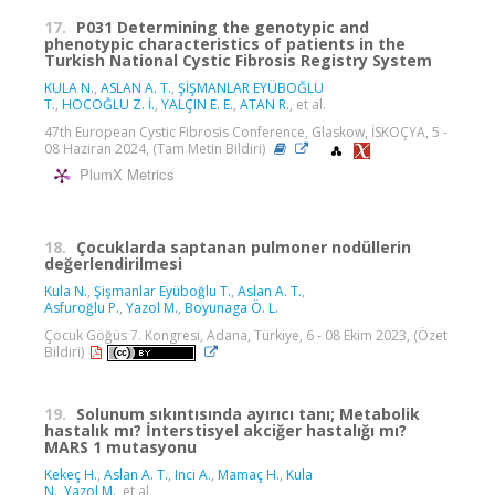
17.
P031 Determining the genotypic and
phenotypic characteristics of patients in the
Turkish National Cystic Fibrosis Registry System
KULA N.
,
ASLAN A. T.
,
ŞİŞMANLAR EYÜBOĞLU
T.
,
HOCOĞLU Z. İ.
,
YALÇIN E. E.
,
ATAN R.
, et al.
47th European Cystic Fibrosis Conference, Glaskow, İSKOÇYA, 5 -
08 Haziran 2024, (Tam Metin Bildiri)
PlumX Metrics
18.
Çocuklarda saptanan pulmoner nodüllerin
değerlendirilmesi
Kula N.
,
Şişmanlar Eyüboğlu T.
,
Aslan A. T.
,
Asfuroğlu P.
,
Yazol M.
,
Boyunaga Ö. L.
Çocuk Göğüs 7. Kongresi, Adana, Türkiye, 6 - 08 Ekim 2023, (Özet
Bildiri)
19.
Solunum sıkıntısında ayırıcı tanı; Metabolik
hastalık mı? İnterstisyel akciğer hastalığı mı?
MARS 1 mutasyonu
Kekeç H.
,
Aslan A. T.
,
Inci A.
,
Mamaç H.
,
Kula
N.
,
Yazol M.
, et al.