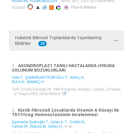
PEDIATRIC PULMONOLOGY
, cilt.60, sa.5, 2025 (SCI-Expanded,
PlumX Metrics
Scopus)
Hakemli Bilimsel Toplantılarda Yayımlanmış
Bildiriler
23
1.
AKONDROPLAZ1 TANILI HASTALARDA UYKUDA
SOLUNUM BOZUKLUKLARI
Ünlü T.
,
ŞİŞMANLAR EYÜBOĞLU T.
,
Kekeç H.
,
KULA N.
,
MAMAÇ H.
Türk Toraks Derneği 28. Yıllık Kongresi, Antalya, Türkiye, 23 Nisan
- 27 Mayıs 2025, (Özet Bildiri)
2.
Kistik Fibrozisli Çocuklarda Vitamin A Düzeyi ile
Th17/treg Homeostazisinin Incelenmesi
Şişmanlar Eyüboğlu T.
,
Aslan A. T.
,
Örüklü N.
,
Yaman M.
,
Abbasi M.
,
Kekeç H.
, et al.