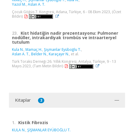
Yazol M.
,
Aslan A. T.
Çocuk Göğüs 7. Kongresi, Adana, Türkiye, 6 - 08 Ekim 2023, (Özet
Bildiri)
23.
Kist hidatiğin nadir prezentasyonu: Pulmoner
nodüller, intrakardiyak trombüs ve intraarteryel
tutulum
Kula N.
,
Mamaç H.
,
Şişmanlar Eyüboğlu T.
,
Aslan A. T.
,
Belder N.
,
Karaçayır N.
, et al.
Türk Toraks Derneği 26. Yıllık Kongresi, Antalya, Türkiye, 9 - 13
Mayıs 2023, (Tam Metin Bildiri)
Kitaplar
3
1.
Kistik Fibrozis
KULA N.
,
ŞİŞMANLAR EYÜBOĞLU T.