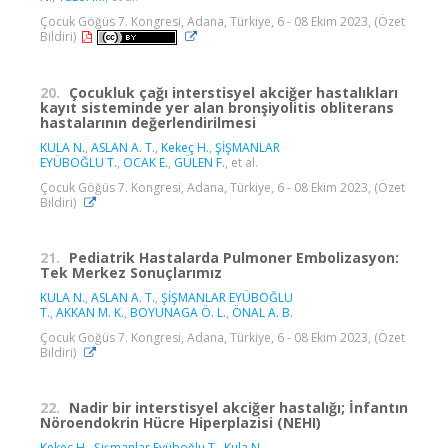
Çocuk Göğüs 7. Kongresi, Adana, Türkiye, 6 - 08 Ekim 2023, (Özet
Bildiri)
20.
Çocukluk çağı interstisyel akciğer hastalıkları
kayıt sisteminde yer alan bronşiyolitis obliterans
hastalarının değerlendirilmesi
KULA N.
,
ASLAN A. T.
,
Kekeç H.
,
ŞİŞMANLAR
EYÜBOĞLU T.
,
OCAK E.
,
GÜLEN F.
, et al.
Çocuk Göğüs 7. Kongresi, Adana, Türkiye, 6 - 08 Ekim 2023, (Özet
Bildiri)
21.
Pediatrik Hastalarda Pulmoner Embolizasyon:
Tek Merkez Sonuçlarımız
KULA N.
,
ASLAN A. T.
,
ŞİŞMANLAR EYÜBOĞLU
T.
,
AKKAN M. K.
,
BOYUNAGA Ö. L.
,
ÖNAL A. B.
Çocuk Göğüs 7. Kongresi, Adana, Türkiye, 6 - 08 Ekim 2023, (Özet
Bildiri)
22.
Nadir bir interstisyel akciğer hastalığı; İnfantın
Nöroendokrin Hücre Hiperplazisi (NEHI)
Kekeç H.
,
Şişmanlar Eyüboğlu T.
,
Kula N.
,