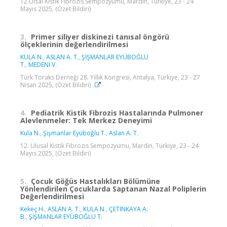
12.Ulsal Kistik Fibrozis Sempozyumu, Mardin, Türkiye, 23 - 24
Mayıs 2025, (Özet Bildiri)
3.
Primer siliyer diskinezi tanısal öngörü
ölçeklerinin değerlendirilmesi
KULA N.
,
ASLAN A. T.
,
ŞİŞMANLAR EYÜBOĞLU
T.
,
MEDENİ V.
Türk Toraks Derneği 28. Yıllık Kongresi, Antalya, Türkiye, 23 - 27
Nisan 2025, (Özet Bildiri)
4.
Pediatrik Kistik Fibrozis Hastalarında Pulmoner
Alevlenmeler: Tek Merkez Deneyimi
Kula N.
,
Şişmanlar Eyüboğlu T.
,
Aslan A. T.
12. Ulusal Kistik Fibrozis Sempozyumu, Mardin, Türkiye, 23 - 24
Mayıs 2025, (Özet Bildiri)
5.
Çocuk Göğüs Hastalıkları Bölümüne
Yönlendirilen Çocuklarda Saptanan Nazal Poliplerin
Değerlendirilmesi
Kekeç H.
,
ASLAN A. T.
,
KULA N.
,
ÇETİNKAYA A.
B.
,
ŞİŞMANLAR EYÜBOĞLU T.