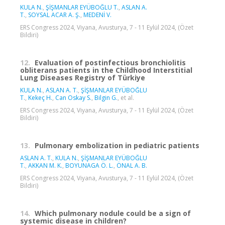
KULA N.
,
ŞİŞMANLAR EYÜBOĞLU T.
,
ASLAN A.
T.
,
SOYSAL ACAR A. Ş.
,
MEDENİ V.
ERS Congress 2024, Viyana, Avusturya, 7 - 11 Eylül 2024, (Özet
Bildiri)
12.
Evaluation of postinfectious bronchiolitis
obliterans patients in the Childhood Interstitial
Lung Diseases Registry of Türkiye
KULA N.
,
ASLAN A. T.
,
ŞİŞMANLAR EYÜBOĞLU
T.
,
Kekeç H.
,
Can Oskay S.
,
Bilgin G.
, et al.
ERS Congress 2024, Viyana, Avusturya, 7 - 11 Eylül 2024, (Özet
Bildiri)
13.
Pulmonary embolization in pediatric patients
ASLAN A. T.
,
KULA N.
,
ŞİŞMANLAR EYÜBOĞLU
T.
,
AKKAN M. K.
,
BOYUNAGA Ö. L.
,
ÖNAL A. B.
ERS Congress 2024, Viyana, Avusturya, 7 - 11 Eylül 2024, (Özet
Bildiri)
14.
Which pulmonary nodule could be a sign of
systemic disease in children?