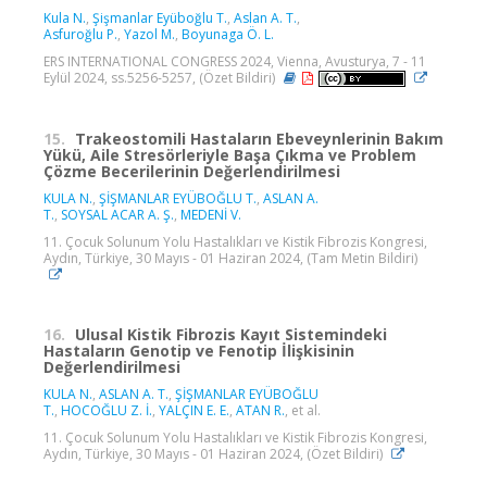
Kula N.
,
Şişmanlar Eyüboğlu T.
,
Aslan A. T.
,
Asfuroğlu P.
,
Yazol M.
,
Boyunaga Ö. L.
ERS INTERNATIONAL CONGRESS 2024, Vienna, Avusturya, 7 - 11
Eylül 2024, ss.5256-5257, (Özet Bildiri)
15.
Trakeostomili Hastaların Ebeveynlerinin Bakım
Yükü, Aile Stresörleriyle Başa Çıkma ve Problem
Çözme Becerilerinin Değerlendirilmesi
KULA N.
,
ŞİŞMANLAR EYÜBOĞLU T.
,
ASLAN A.
T.
,
SOYSAL ACAR A. Ş.
,
MEDENİ V.
11. Çocuk Solunum Yolu Hastalıkları ve Kistik Fibrozis Kongresi,
Aydın, Türkiye, 30 Mayıs - 01 Haziran 2024, (Tam Metin Bildiri)
16.
Ulusal Kistik Fibrozis Kayıt Sistemindeki
Hastaların Genotip ve Fenotip İlişkisinin
Değerlendirilmesi
KULA N.
,
ASLAN A. T.
,
ŞİŞMANLAR EYÜBOĞLU
T.
,
HOCOĞLU Z. İ.
,
YALÇIN E. E.
,
ATAN R.
, et al.
11. Çocuk Solunum Yolu Hastalıkları ve Kistik Fibrozis Kongresi,
Aydın, Türkiye, 30 Mayıs - 01 Haziran 2024, (Özet Bildiri)