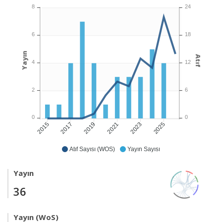
8
24
6
18
Yayın
Atıf
4
12
2
6
0
0
2017
2019
2021
2023
2025
2015
Atıf Sayısı (WOS)
Yayın Sayısı
Yayın
36
Yayın (WoS)