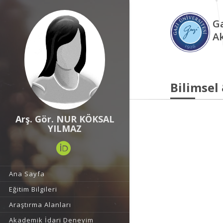
Ga
A
Bilimsel
Arş. Gör. NUR KÖKSAL
YILMAZ
Ana Sayfa
Eğitim Bilgileri
Araştırma Alanları
Akademik İdari Deneyim