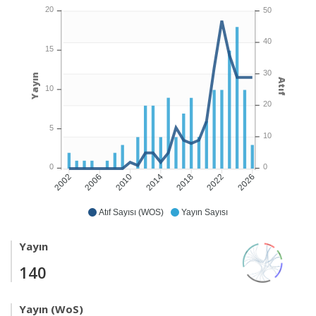
20
50
40
15
30
Yayın
Atıf
10
20
5
10
0
0
2006
2010
2014
2018
2022
2026
2002
Atıf Sayısı (WOS)
Yayın Sayısı
Yayın
140
Yayın (WoS)