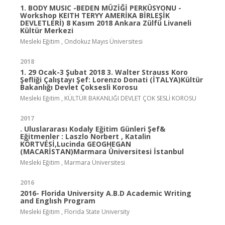
1. BODY MUSIC -BEDEN MÜZİĞİ PERKÜSYONU -
Workshop KEITH TERYY AMERİKA BİRLEŞİK
DEVLETLERİ) 8 Kasım 2018 Ankara Zülfü Livaneli
Kültür Merkezi
Mesleki Eğitim , Ondokuz Mayıs Üniversitesi
2018
1. 29 Ocak-3 Şubat 2018 3. Walter Strauss Koro
Şefliği Çalıştayı Şef: Lorenzo Donati (İTALYA)Kültür
Bakanlığı Devlet Çoksesli Korosu
Mesleki Eğitim , KÜLTÜR BAKANLIĞI DEVLET ÇOK SESLİ KOROSU
2017
. Uluslararası Kodaly Eğitim Günleri Şef&
Eğitmenler : Laszlo Norbert , Katalin
KÖRTVÉSİ,Lucinda GEOGHEGAN
(MACARİSTAN)Marmara Üniversitesi İstanbul
Mesleki Eğitim , Marmara Üniversitesi
2016
2016- Florida University A.B.D Academic Writing
and Englısh Program
Mesleki Eğitim , Florida State University