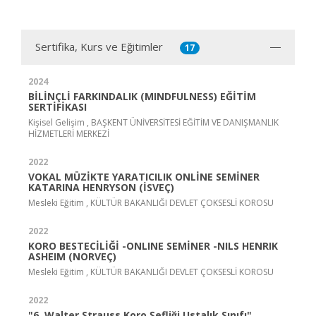
Sertifika, Kurs ve Eğitimler
17
2024
BİLİNÇLİ FARKINDALIK (MINDFULNESS) EĞİTİM
SERTİFİKASI
Kişisel Gelişim , BAŞKENT ÜNİVERSİTESİ EĞİTİM VE DANIŞMANLIK
HİZMETLERİ MERKEZİ
2022
VOKAL MÜZİKTE YARATICILIK ONLİNE SEMİNER
KATARINA HENRYSON (İSVEÇ)
Mesleki Eğitim , KÜLTÜR BAKANLIĞI DEVLET ÇOKSESLİ KOROSU
2022
KORO BESTECİLİĞİ -ONLINE SEMİNER -NILS HENRIK
ASHEIM (NORVEÇ)
Mesleki Eğitim , KÜLTÜR BAKANLIĞI DEVLET ÇOKSESLİ KOROSU
2022
"6. Walter Strauss Koro Şefliği Ustalık Sınıfı"