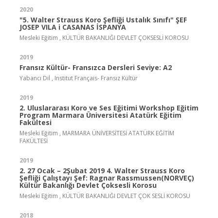
2020
"5. Walter Strauss Koro Şefliği Ustalık Sınıfı" ŞEF
JOSEP VILA i CASANAS İSPANYA
Mesleki Eğitim , KÜLTÜR BAKANLIĞI DEVLET ÇOKSESLİ KOROSU
2019
Fransız Kültür- Fransızca Dersleri Seviye: A2
Yabancı Dil , Institut Français- Fransız Kültür
2019
2. Uluslararası Koro ve Ses Eğitimi Workshop Eğitim
Program Marmara Üniversitesi Atatürk Eğitim
Fakültesi
Mesleki Eğitim , MARMARA ÜNİVERSİTESİ ATATÜRK EĞİTİM
FAKÜLTESİ
2019
2. 27 Ocak – 2Şubat 2019 4. Walter Strauss Koro
Şefliği Çalıştayı Şef: Ragnar Rassmussen(NORVEÇ)
Kültür Bakanlığı Devlet Çoksesli Korosu
Mesleki Eğitim , KÜLTÜR BAKANLIĞI DEVLET ÇOK SESLİ KOROSU
2018