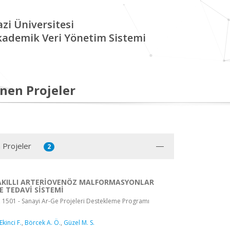
zi Üniversitesi
kademik Veri Yönetim Sistemi
nen Projeler
 Projeler
2
AKILLI ARTERİOVENÖZ MALFORMASYONLAR
E TEDAVİ SİSTEMİ
, 1501 - Sanayi Ar-Ge Projeleri Destekleme Programı
Ekinci F.
,
Börcek A. Ö.
,
Güzel M. S.