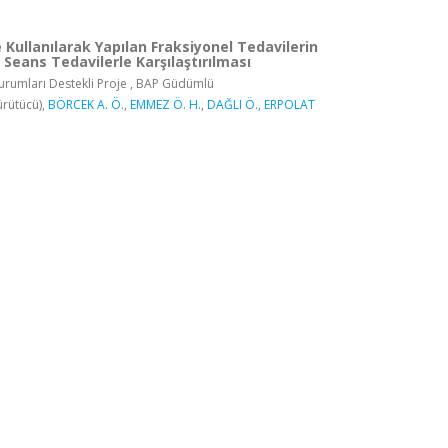
Kullanılarak Yapılan Fraksiyonel Tedavilerin
Seans Tedavilerle Karşılaştırılması
rumları Destekli Proje , BAP Güdümlü
rütücü),
BÖRCEK A. Ö.
,
EMMEZ Ö. H.
,
DAĞLI Ö.
,
ERPOLAT