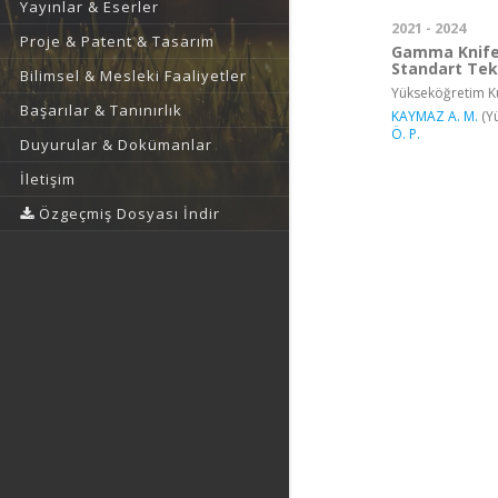
Yayınlar & Eserler
2021 - 2024
Proje & Patent & Tasarım
Gamma Knife 
Standart Tek 
Bilimsel & Mesleki Faaliyetler
Yükseköğretim Ku
Başarılar & Tanınırlık
KAYMAZ A. M.
(Yü
Ö. P.
Duyurular & Dokümanlar
İletişim
Özgeçmiş Dosyası İndir