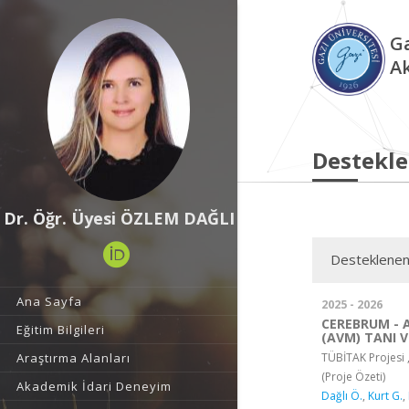
Ga
A
Destekle
Dr. Öğr. Üyesi ÖZLEM DAĞLI
Desteklenen
Ana Sayfa
2025 - 2026
CEREBRUM - 
Eğitim Bilgileri
(AVM) TANI V
TÜBİTAK Projesi 
Araştırma Alanları
(Proje Özeti)
Akademik İdari Deneyim
Dağlı Ö.
,
Kurt G.
,