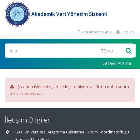
Akademik Veri Yönetim Sistemi
Araştırmacı Girişi
English
Ara
Detaylı Arama
Şu anda işleminizi gerçekleştiremiyoruz. Lütfen daha sonra
tekrar deneyiniz.
İletişim Bilgileri
Gazi Üniversitesi Araştırma Geliştirme Kurum Koordinatörlüğü
Emniyet Mahallesi