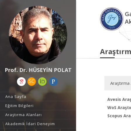
Ga
A
Araştırm
Prof. Dr. HÜSEYİN POLAT
Araştırma 
Ana Sayfa
Avesis Araş
Eğitim Bilgileri
WoS Araştı
Araştırma Alanları
Scopus Araş
Akademik İdari Deneyim