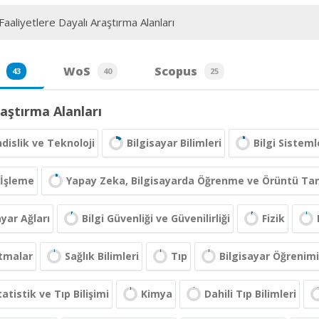
aaliyetlere Dayalı Araştırma Alanları
WoS
Scopus
43
40
25
aştırma Alanları
islik ve Teknoloji
Bilgisayar Bilimleri
Bilgi Sistem
 İşleme
Yapay Zeka, Bilgisayarda Öğrenme ve Örüntü Ta
ayar Ağları
Bilgi Güvenliği ve Güvenilirliği
Fizik
tmalar
Sağlık Bilimleri
Tıp
Bilgisayar Öğrenimi
tatistik ve Tıp Bilişimi
Kimya
Dahili Tıp Bilimleri