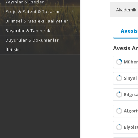
Yayınlar & Eserler
Akademik F
Proje & Patent & Tasarım
Bilimsel & Mesleki Faaliyetler
Avesis
Başarılar & Tanınırlık
Duyurular & Dokümanlar
Avesis Ar
İletişim
Mühend
Sinyal
Bilgis
Algori
Biyois