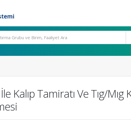
stemi
le Kalıp Tamiratı Ve Tıg/Mıg 
mesi