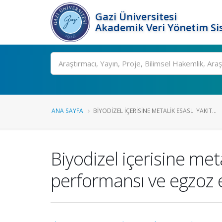
Gazi Üniversitesi
Akademik Veri Yönetim Si
Ara
ANA SAYFA
BIYODIZEL IÇERISINE METALIK ESASLI YAKIT...
Biyodizel içerisine met
performansı ve egzoz e