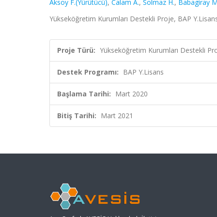
Aksoy F.(Yürütücü)
,
Calam A.
,
Solmaz H.
,
Babagiray M
Yükseköğretim Kurumları Destekli Proje, BAP Y.Lisan
Proje Türü:
Yükseköğretim Kurumları Destekli Pr
Destek Programı:
BAP Y.Lisans
Başlama Tarihi:
Mart 2020
Bitiş Tarihi:
Mart 2021