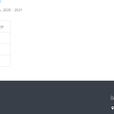
.
s, 2020 - 2021
oje
İ