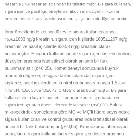
hasar ve DNA hasarları açısından karşılaştırılmıştır. E-sigara kullanan,
sigara içen ve pasif içici bireylerde nikotin maruziyeti miktarının
belirlenmesi ve karşılaştırılması da bu çalışmanın bir diğer amacıdır.
İdrar örneklerinde kotinin düzeyi e-sigara kullanıcılarında
1656
±1633 ng/g kreatinin, sigara içen kişilerde 1695±1267 ng/g
kreatinin ve pasif içicilerde 83±98 ng/g kreatinin olarak
bulunmuştur. E-sigara kullanıcıları ve sigara içen kişilerin kotinin
düzeyleri arasında istatistiksel olarak anlamlı bir fark
bulunmamıştır (
p
>0,05). Komet deneyi sonucunda kuyruk
momenti değerleri; e-sigara kullanıcılarında, sigara içen
±
0,45
;
kişilerde, pasif içicilerde ve kontrol grubunda sırasıyla 1,5
1,4
±
1,44
;
1,3
±
0,50
ve
1,0
±
0,43 (Ort±SS) olarak bulunmuştur. E-sigara
kullanıcılarının kuyruk momenti sonuçları kontrol grubundan ve
sigara içen gruptan önemli derecede yüksektir
(
p
<0,001).
Bukkal
mikroçekirdek sonuçlarına göre MÇ ve MÇ’li hücre sayısında e-
sigara kullanıcıları ve kontrol grubu arasında istatistiksel olarak
anlamlı bir fark bulunmuştur
(
p
<0,05). Kromozomal aberasyon
sonuçları e-sigara kullanıcıları ve sigara içen kişiler arasında