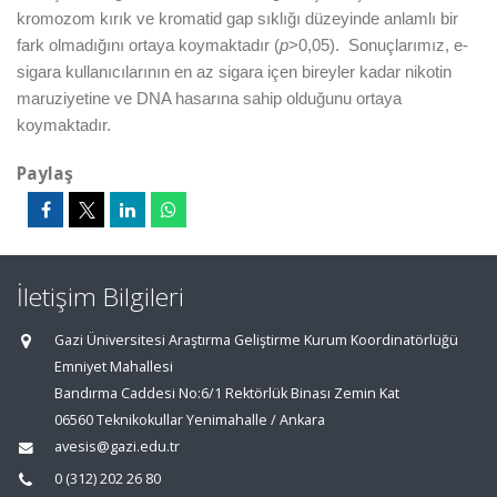
kromozom kırık ve kromatid gap sıklığı düzeyinde anlamlı bir
fark olmadığını ortaya koymaktadır (
p
>0,05). Sonuçlarımız, e-
sigara kullanıcılarının en az sigara içen bireyler kadar nikotin
maruziyetine ve DNA hasarına sahip olduğunu ortaya
koymaktadır.
Paylaş
İletişim Bilgileri
Gazi Üniversitesi Araştırma Geliştirme Kurum Koordinatörlüğü
Emniyet Mahallesi
Bandırma Caddesi No:6/1 Rektörlük Binası Zemin Kat
06560 Teknikokullar Yenimahalle / Ankara
avesis@gazi.edu.tr
0 (312) 202 26 80