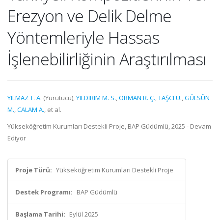
Erezyon ve Delik Delme
Yöntemleriyle Hassas
İşlenebilirliğinin Araştırılması
YILMAZ T. A.
(Yürütücü),
YILDIRIM M. S.
,
ORMAN R. Ç.
,
TAŞCI U.
,
GÜLSÜN
M.
,
CALAM A.
, et al.
Yükseköğretim Kurumları Destekli Proje, BAP Güdümlü, 2025 - Devam
Ediyor
Proje Türü:
Yükseköğretim Kurumları Destekli Proje
Destek Programı:
BAP Güdümlü
Başlama Tarihi:
Eylül 2025