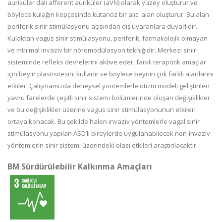
auriküler dalı afferent auriküler (aVN) olarak yüzey oluşturur ve
böylece kulağın kepçesinde kutanöz bir alıcı alan oluşturur. Bu alan
periferik sinir stimülasyonu açısından dış uyaranlara duyarlıdır.
Kulaktan vagus sinir stimülasyonu, periferik, farmakolojik olmayan
ve minimal invaziv bir nöromodülasyon tekniğidir. Merkezi sinir
sisteminde refleks devrelerini aktive eder, farklı terapötik amaçlar
için beyin plastisitesini kullanır ve böylece beynin çok farklı alanlarını
etkiler. Çalışmamızda deneysel yöntemlerle otizm modeli geliştirilen
yavru farelerde çeşitli sinir sistemi bölümlerinde oluşan değişiklikler
ve bu değişiklikler üzerine vagus sinir stimülasyonunun etkileri
ortaya konacak. Bu şekilde halen invaziv yöntemlerle vagal sinir
stimülasyonu yapılan ASD’li bireylerde uygulanabilecek non-invaziv
yöntemlerin sinir sistemi üzerindeki olası etkileri araştırılacaktır.
BM Sürdürülebilir Kalkınma Amaçları