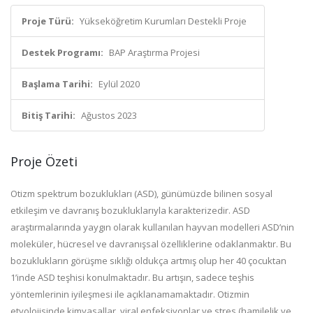
Proje Türü:
Yükseköğretim Kurumları Destekli Proje
Destek Programı:
BAP Araştırma Projesi
Başlama Tarihi:
Eylül 2020
Bitiş Tarihi:
Ağustos 2023
Proje Özeti
Otizm spektrum bozuklukları (ASD), günümüzde bilinen sosyal
etkileşim ve davranış bozukluklarıyla karakterizedir. ASD
araştırmalarında yaygın olarak kullanılan hayvan modelleri ASD’nin
moleküler, hücresel ve davranışsal özelliklerine odaklanmaktır. Bu
bozuklukların görüşme sıklığı oldukça artmış olup her 40 çocuktan
1’inde ASD teşhisi konulmaktadır. Bu artışın, sadece teşhis
yöntemlerinin iyileşmesi ile açıklanamamaktadır. Otizmin
etyolojisinde kimyasallar, viral enfeksiyonlar ve stres (hamilelik ve