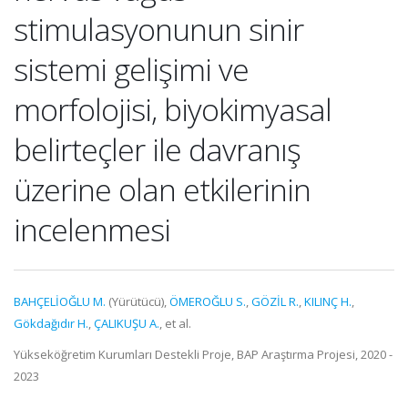
stimulasyonunun sinir
sistemi gelişimi ve
morfolojisi, biyokimyasal
belirteçler ile davranış
üzerine olan etkilerinin
incelenmesi
BAHÇELİOĞLU M.
(Yürütücü),
ÖMEROĞLU S.
,
GÖZİL R.
,
KILINÇ H.
,
Gökdağıdır H.
,
ÇALIKUŞU A.
, et al.
Yükseköğretim Kurumları Destekli Proje, BAP Araştırma Projesi, 2020 -
2023