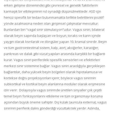
erken gelişme döneminde) gibi çevresel ve genetik faktörlerin
karmaşık bir etkileşiminin rol oynadığı düşünülmektedir. ASD için
henüz spesifik bir tedavi bulunmamakla birlikte belirtilerini pozitif
yönde azalmasına neden olan girişimsel çalışmalar mevcuttur.
Bunlardan biri “vagal sinir stimulasyon”udur. Vagus siniri, bilateral
olarak beyin sapında başlayan ve boyun, toraks ve karın içinde
yaygın olarak kıvrılarak ve döngüler yapan 10. kranial sinirdir. Beyin
ve tüm gastrointestinal sistem, kalp, aort, akciğerler, karaciğer,
pankreas ve dalak gibi vücut yapıları arasında karşılıklı bir bağlantı
kurar. Vagus siniri periferdeki spesifik sensörleri ve efektörleri
merkezi sinir sistemine bağlar. Vagus siniri aracılığıyla gerçekleşen
bağlantılar, daha yüksek beyin bölgeleri olarak hipotalamusa ve
kortekse doğru projeksiyonları içerir, böylece vagus sinirinin
subkortikal ve kortikal beyin alanlarına modüler olarak erişmesine
izin verir. Dolayısıyla vagus sinirinde üretilen sinyaller çok çeşitli
temel beyin fonksiyonlarını etkileme ve tüm organizmayı koruma
açısından büyük öneme sahiptir. Dış kulak (auricula externa), vagus
sinirinin periferik dalını gönderdiği vücuttaki tek yerdir. Aslında,