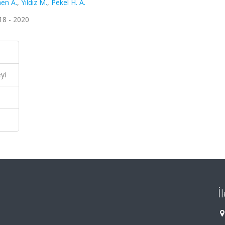
en A.
,
Yıldız M.
,
Pekel H. A.
18 - 2020
yi
İ