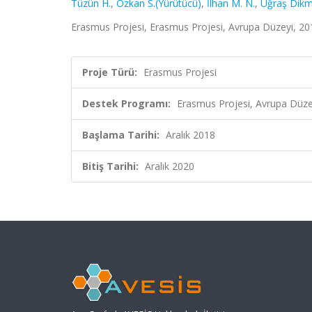
Tüzün H.
,
Özkan S.(Yürütücü)
,
İlhan M. N.
,
Uğraş Dikm
Erasmus Projesi, Erasmus Projesi, Avrupa Düzeyi, 20
Proje Türü:
Erasmus Projesi
Destek Programı:
Erasmus Projesi, Avrupa Düze
Başlama Tarihi:
Aralık 2018
Bitiş Tarihi:
Aralık 2020