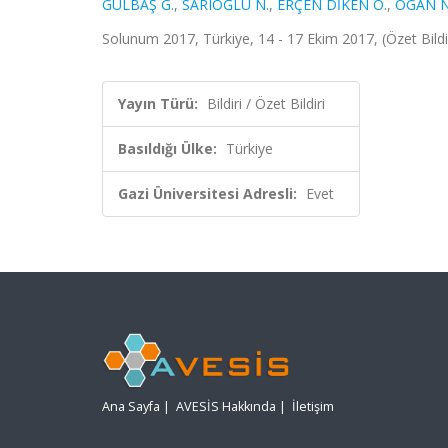
GÜLBAŞ G.
,
SARIOĞLU N.
,
ERÇEN DİKEN Ö.
,
OGAN N
Solunum 2017, Türkiye, 14 - 17 Ekim 2017, (Özet Bildi
Yayın Türü:
Bildiri / Özet Bildiri
Basıldığı Ülke:
Türkiye
Gazi Üniversitesi Adresli:
Evet
Ana Sayfa
|
AVESİS Hakkında
|
İletişim