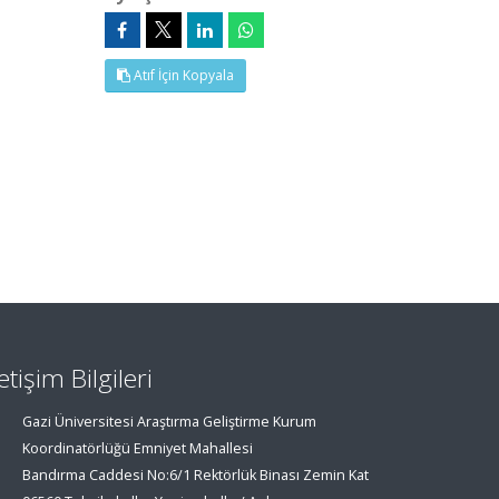
Atıf İçin Kopyala
letişim Bilgileri
Gazi Üniversitesi Araştırma Geliştirme Kurum
Koordinatörlüğü Emniyet Mahallesi
Bandırma Caddesi No:6/1 Rektörlük Binası Zemin Kat