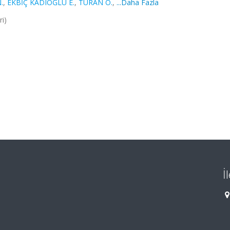
.
,
EKBİÇ KADIOĞLU E.
,
TURAN O.
,
...Daha Fazla
ri)
İ