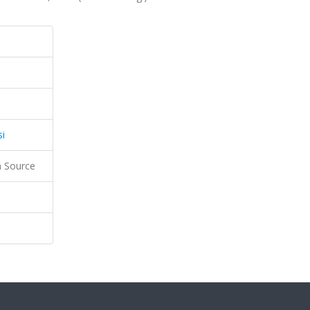
si
 Source