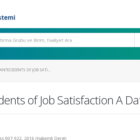
stemi
 ANTECEDENTS OF JOB SATI...
edents of Job Satisfaction A 
.3, ss.907-922, 2016 (Hakemli Dergi)