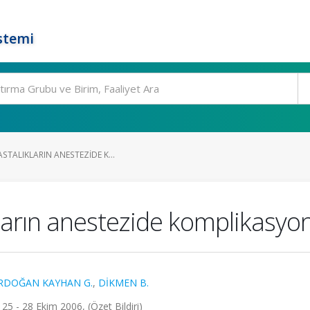
stemi
STALIKLARIN ANESTEZIDE K...
ların anestezide komplikasyon 
RDOĞAN KAYHAN G.
,
DİKMEN B.
25 - 28 Ekim 2006, (Özet Bildiri)