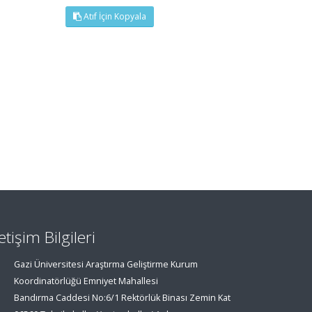
Atıf İçin Kopyala
letişim Bilgileri
Gazi Üniversitesi Araştırma Geliştirme Kurum
Koordinatörlüğü Emniyet Mahallesi
Bandırma Caddesi No:6/1 Rektörlük Binası Zemin Kat