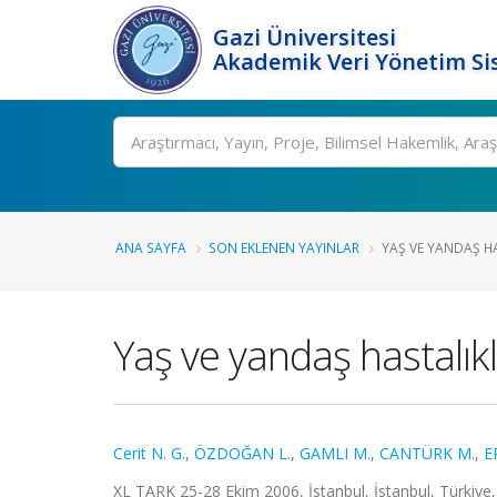
Gazi Üniversitesi
Akademik Veri Yönetim Si
Ara
ANA SAYFA
SON EKLENEN YAYINLAR
YAŞ VE YANDAŞ HA
Yaş ve yandaş hastalık
Cerit N. G.
,
ÖZDOĞAN L.
,
GAMLI M.
,
CANTÜRK M.
,
E
XL TARK 25-28 Ekim 2006, İstanbul, İstanbul, Türkiye, 