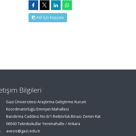
Atıf İçin Kopyala
letişim Bilgileri
Gazi Üniversitesi Araştırma Geliştirme Kurum
Koordinatörlüğü Emniyet Mahallesi
Bandırma Caddesi No:6/1 Rektörlük Binası Zemin Kat
06560 Teknikokullar Yenimahalle / Ankara
avesis@gazi.edu.tr