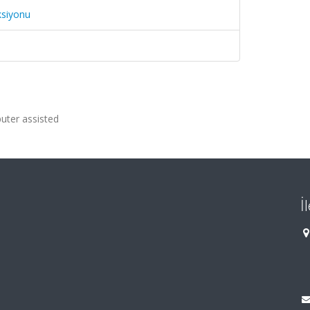
ksiyonu
uter assisted
İ