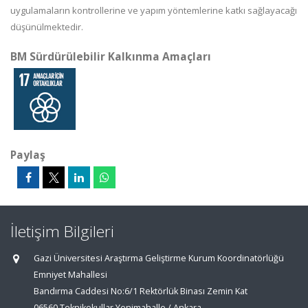
uygulamaların kontrollerine ve yapım yöntemlerine katkı sağlayacağı
düşünülmektedir.
BM Sürdürülebilir Kalkınma Amaçları
Paylaş
İletişim Bilgileri
Gazi Üniversitesi Araştırma Geliştirme Kurum Koordinatörlüğü
Emniyet Mahallesi
Bandırma Caddesi No:6/1 Rektörlük Binası Zemin Kat
06560 Teknikokullar Yenimahalle / Ankara