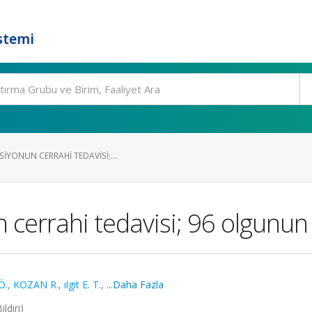
stemi
IYONUN CERRAHI TEDAVISI;...
 cerrahi tedavisi; 96 olgunun
Ö.
,
KOZAN R.
,
ılgıt E. T.
,
...Daha Fazla
ldiri)