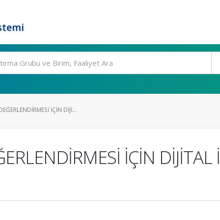
stemi
ĞERLENDİRMESİ İÇİN DİJİ...
ERLENDİRMESİ İÇİN DİJİTAL