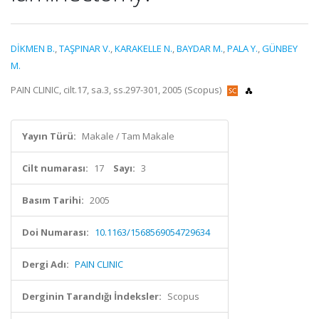
DİKMEN B.
,
TAŞPINAR V.
,
KARAKELLE N.
,
BAYDAR M.
,
PALA Y.
,
GÜNBEY
M.
PAIN CLINIC, cilt.17, sa.3, ss.297-301, 2005 (Scopus)
Yayın Türü:
Makale / Tam Makale
Cilt numarası:
17
Sayı:
3
Basım Tarihi:
2005
Doi Numarası:
10.1163/1568569054729634
Dergi Adı:
PAIN CLINIC
Derginin Tarandığı İndeksler:
Scopus