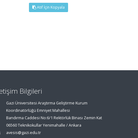
Atıf İçin Kopyala
letişim Bilgileri
Gazi Üniversitesi Araştırma Geliştirme Kurum
Koordinatörlüğü Emniyet Mahallesi
Bandırma Caddesi No:6/1 Rektörlük Binası Zemin Kat
06560 Teknikokullar Yenimahalle / Ankara
avesis@gazi.edu.tr