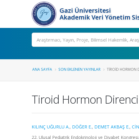
Gazi Üniversitesi
Akademik Veri Yönetim Si
Ara
ANA SAYFA
SON EKLENEN YAYINLAR
TIROID HORMON DI
Tiroid Hormon Direnci 
KILINÇ UĞURLU A.
,
DÖĞER E.
,
DEMET AKBAŞ E.
,
CİN
22. Ulusal Pediatrik Endokrinoloji ve Diyabet Kongresi,