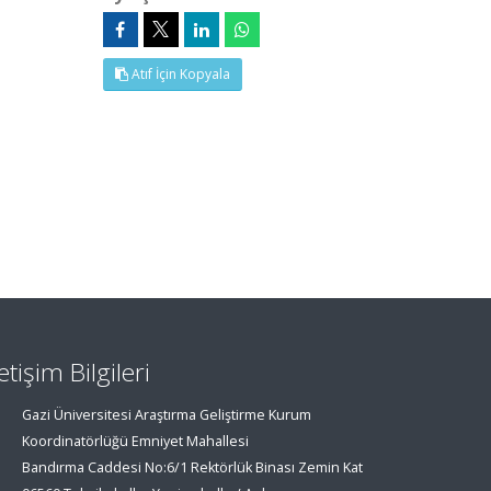
Atıf İçin Kopyala
letişim Bilgileri
Gazi Üniversitesi Araştırma Geliştirme Kurum
Koordinatörlüğü Emniyet Mahallesi
Bandırma Caddesi No:6/1 Rektörlük Binası Zemin Kat