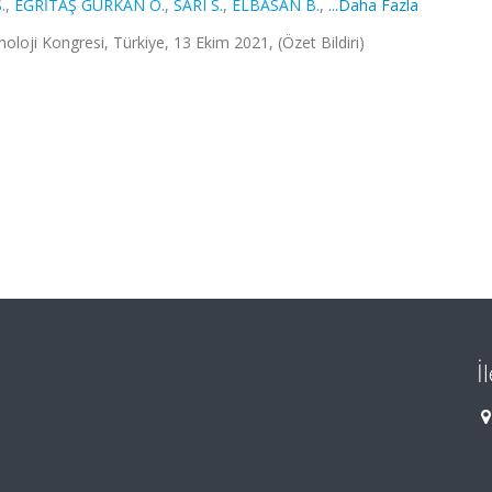
.
,
EĞRİTAŞ GÜRKAN Ö.
,
SARI S.
,
ELBASAN B.
,
...Daha Fazla
munoloji Kongresi, Türkiye, 13 Ekim 2021, (Özet Bildiri)
İ