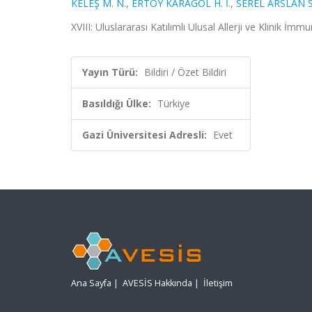
KELEŞ M. N.
,
ERTOY KARAGÖL H. İ.
,
SEREL ARSLAN S
XVIII: Uluslararası Katılımlı Ulusal Allerji ve Klinik İm
Yayın Türü:
Bildiri / Özet Bildiri
Basıldığı Ülke:
Türkiye
Gazi Üniversitesi Adresli:
Evet
Ana Sayfa
|
AVESİS Hakkında
|
İletişim