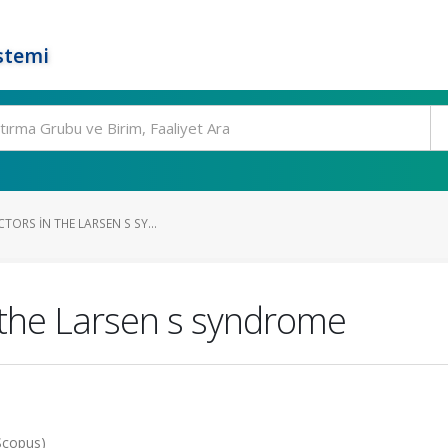
stemi
TORS IN THE LARSEN S SY...
n the Larsen s syndrome
Scopus)