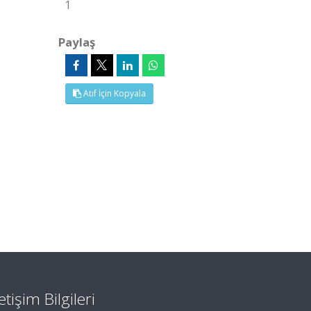
1
Paylaş
Atıf İçin Kopyala
letişim Bilgileri