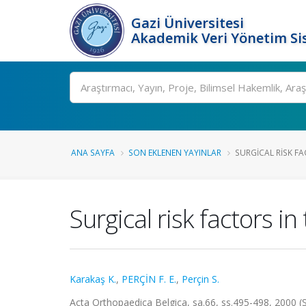
Gazi Üniversitesi
Akademik Veri Yönetim Si
Ara
ANA SAYFA
SON EKLENEN YAYINLAR
SURGICAL RISK FAC
Surgical risk factors i
Karakaş K.
,
PERÇİN F. E.
,
Perçin S.
Acta Orthopaedica Belgica, sa.66, ss.495-498, 2000 (