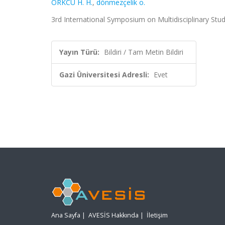
ÖRKCÜ H. H.
,
dönmezçelik o.
3rd International Symposium on Multidisciplinary Stud
Yayın Türü:
Bildiri / Tam Metin Bildiri
Gazi Üniversitesi Adresli:
Evet
Ana Sayfa
|
AVESİS Hakkında
|
İletişim