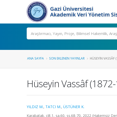
Gazi Üniversitesi
Akademik Veri Yönetim Si
Ara
ANA SAYFA
SON EKLENEN YAYINLAR
HÜSEYIN VASSÂF (1
Hüseyin Vassâf (1872-1
YILDIZ M.
,
TATCI M.
,
ÜSTÜNER K.
Karabatak, cilt.1, sa.60, ss.68-70, 2022 (Hakemsiz Der