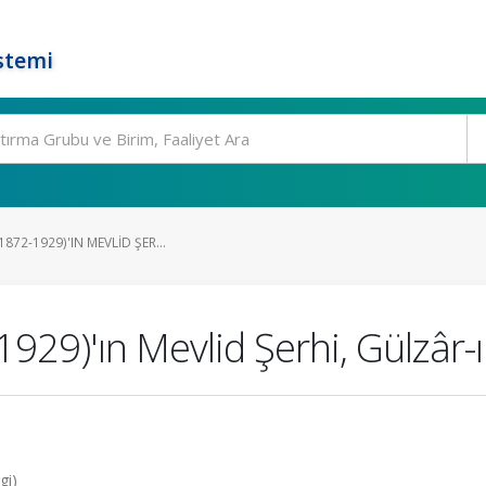
stemi
872-1929)'IN MEVLID ŞER...
929)'ın Mevlid Şerhi, Gülzâr-ı
gi)