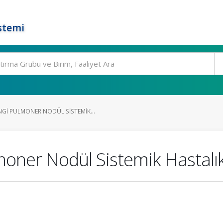
stemi
I PULMONER NODÜL SISTEMIK...
ner Nodül Sistemik Hastalık Be