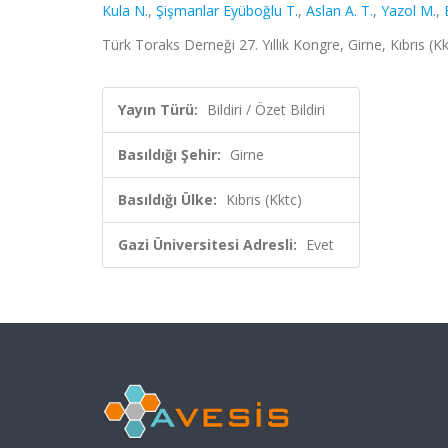
Kula N.
,
Şişmanlar Eyüboğlu T.
,
Aslan A. T.
,
Yazol M.
,
Türk Toraks Derneği 27. Yıllık Kongre, Girne, Kıbrıs (Kk
Yayın Türü:
Bildiri / Özet Bildiri
Basıldığı Şehir:
Girne
Basıldığı Ülke:
Kıbrıs (Kktc)
Gazi Üniversitesi Adresli:
Evet