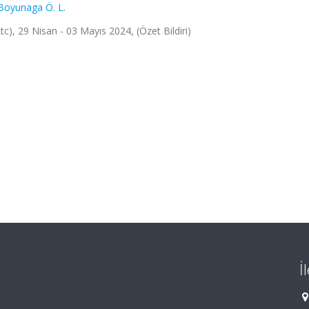
Boyunaga Ö. L.
tc), 29 Nisan - 03 Mayıs 2024, (Özet Bildiri)
İ