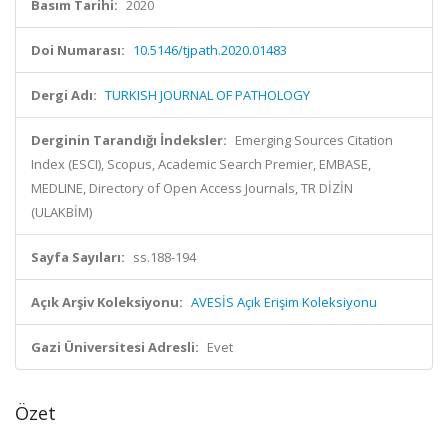
Basım Tarihi:
2020
Doi Numarası:
10.5146/tjpath.2020.01483
Dergi Adı:
TURKISH JOURNAL OF PATHOLOGY
Derginin Tarandığı İndeksler:
Emerging Sources Citation
Index (ESCI), Scopus, Academic Search Premier, EMBASE,
MEDLINE, Directory of Open Access Journals, TR DİZİN
(ULAKBİM)
Sayfa Sayıları:
ss.188-194
Açık Arşiv Koleksiyonu:
AVESİS Açık Erişim Koleksiyonu
Gazi Üniversitesi Adresli:
Evet
Özet