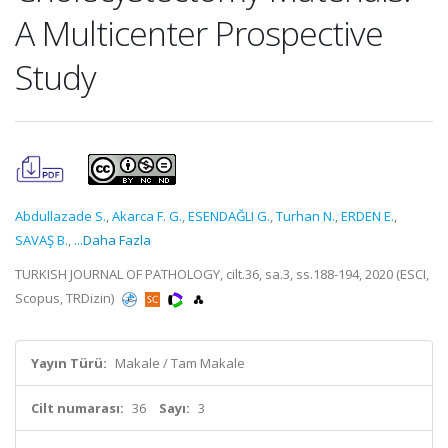
A Multicenter Prospective
Study
Abdullazade S.
,
Akarca F. G.
,
ESENDAĞLI G.
,
Turhan N.
,
ERDEN E.
,
SAVAŞ B.
,
...Daha Fazla
TURKISH JOURNAL OF PATHOLOGY, cilt.36, sa.3, ss.188-194, 2020 (ESCI,
Scopus, TRDizin)
Yayın Türü:
Makale / Tam Makale
Cilt numarası:
36
Sayı:
3